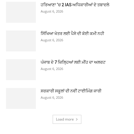
ਹਰਿਆਣਾ ‘ਚ 2 IAS ਅਧਿਕਾਰੀਆਂ ਦੇ ਤਬਾਦਲੇ
August 6, 2026
ਸਿੱਖਿਆ ਖੇਤਰ ਲਈ ਪੈਸੇ ਦੀ ਕੋਈ ਕਮੀ ਨਹੀ
August 6, 2026
ਪੰਜਾਬ ਦੇ 7 ਜ਼ਿਲ੍ਹਿਆਂ ਲਈ ਮੀਂਹ ਦਾ ਅਲਰਟ
August 6, 2026
ਸਰਕਾਰੀ ਸਕੂਲਾਂ ਦੀ ਨਵੀਂ ਟਾਈਮਿੰਗ ਜਾਰੀ
August 6, 2026
Load more