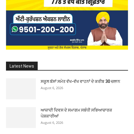
Latest News
ਸਕੂਲ ਬੱਸਾਂ ਸਮੇਤ ਵੱਖ-ਵੱਖ ਵਾਹਨਾਂ ਦੇ ਕਰੀਬ 30 ਚਲਾਨ
August 6, 2026
ਆਜ਼ਾਦੀ ਦਿਵਸ ਦੇ ਸਮਾਗਮ ਸਬੰਧੀ ਸਭਿਆਚਾਰਕ
ਪੇਸ਼ਕਾਰੀਆਂ
August 6, 2026