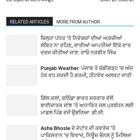
दस सड़कों को मिलेगी मजबूती
दिव्यांग होंगे लाभान्वित
RELATED ARTICLES
MORE FROM AUTHOR
ਜ਼ਿਲ੍ਹਾ ਪੱਧਰ ‘ਤੇ ਨਿਵੇਸ਼ਕਾਂ ਦੀਆਂ ਅਰਜ਼ੀਆਂ
ਲੰਬਿਤ ਨਾ ਰਹਿਣ, ਸਾਰੀਆਂ ਆਪਤੀਆਂ ਇੱਕੋ ਵਾਰ
ਦਰਜ ਕੀਤੀਆਂ ਜਾਣ: ਰਾਓ ਨਰਬੀਰ ਸਿੰਘ
Punjab Weather: ਪੰਜਾਬ ਤੇ ਚੰਡੀਗੜ੍ਹ ‘ਚ ਅੱਜ
ਹੋਰ ਵਧ ਸਕਦੀ ਹੈ ਗਰਮੀ, ਹੀਟਵੇਵ ਅਲਰਟ ਜਾਰੀ
ਗਿੱਲ ਕਲਾਂ, ਬਠਿੰਡਾ ਭਾਰਤ ਸਰਕਾਰ ਵੱਲੋਂ
ਭਾਈਚਾਰਕ ਸਾਂਝ ‘ਤੇ ਅਧਾਰਿਤ ਜਲ ਪ੍ਰਬੰਧਨ ਲਈ
ਮਾਡਲ ਪਿੰਡ ਵਜੋਂ ਉਭਰਿਆ: ਡੀ.ਸੀ.
Asha Bhosle ਦੇ ਦੇਹਾਂਤ ਦੀ ਕਵਰੇਜ ‘ਤੇ
ਪਾਕਿਸਤਾਨ ‘ਚ ਵਿਵਾਦ, ਨਿਊਜ਼ ਚੈਨਲ ਨੂੰ ਮਿਲਿਆ