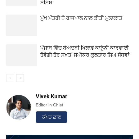
ਨੋਟਿਸ
ਮੁੱਖ ਮੰਤਰੀ ਨੇ ਰਾਜਪਾਲ ਨਾਲ ਕੀਤੀ ਮੁਲਾਕਾਤ
ਪੰਜਾਬ ਵਿੱਚ ਬੇਅਦਬੀ ਖਿਲਾਫ਼ ਕਾਨੂੰਨੀ ਕਾਰਵਾਈ
ਹੋਵੇਗੀ ਹੋਰ ਸਖ਼ਤ: ਸਪੀਕਰ ਕੁਲਤਾਰ ਸਿੰਘ ਸੰਧਵਾਂ
Vivek Kumar
Editor in Chief
ਕੱਪੜ ਛਾਣ