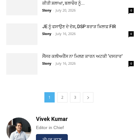
ਕੀਤੀ ਸ਼ਲਾਘਾ, ਬਲਾਚੌਰ ਨੂੰ...
Slony
-
July 20, 2026
0
JE ਨੂੰ ਫਸਾਉਣ ਦੇ ਦੋਸ਼, DSP ਬਰਾੜ ਖ਼ਿਲਾਫ਼ FIR
Slony
-
July 16, 2026
0
ਸੈਂਸਰ ਕਲੀਅਰੈਂਸ ਨਾ ਮਿਲਣ ਕਾਰਨ ਅਟਕੀ ‘ਦਸਤਾਰ’
Slony
-
July 16, 2026
0
1
2
3
Vivek Kumar
Editor in Chief
ਕੱਪੜ ਛਾਣ