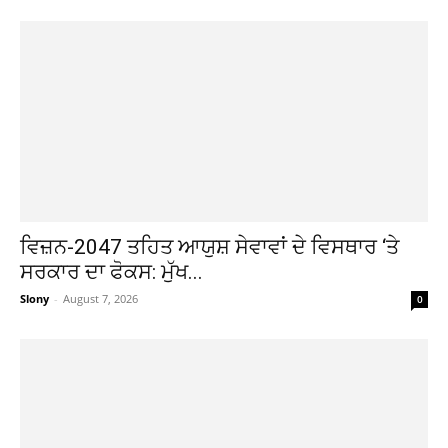
ਵਿਜ਼ਨ-2047 ਤਹਿਤ ਆਯੁਸ਼ ਸੇਵਾਵਾਂ ਦੇ ਵਿਸਥਾਰ ‘ਤੇ
ਸਰਕਾਰ ਦਾ ਫੋਕਸ: ਮੁੱਖ...
Slony
-
August 7, 2026
0