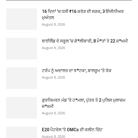
16 ਦਿਨਾਂ ’ਚ ਧਸੀ ₹16 ਕਰੋੜ ਦੀ ਸੜਕ, 3 ਇੰਜੀਨੀਅਰ
ਮੁਅੱਤਲ
August 8, 2026
ਥਾਈਲੈਂਡ ਦੇ ਸਕੂਲ ’ਚ ਗੋ*ਲੀਬਾਰੀ, 8 ਮੌ*ਤਾਂ ਤੇ 22 ਜ਼*ਖ਼ਮੀ
August 8, 2026
ਟਰੰਪ ਨੂੰ ਅਦਾਲਤ ਦਾ ਝ*ਟਕਾ, ਬਾਲਰੂਮ ’ਤੇ ਰੋਕ
August 8, 2026
ਗੁਰਸਿਮਰਨ ਮੰਡ ’ਤੇ ਹ*ਮਲਾ, ਪੁੱਤਰ ਤੇ 2 ਪੁਲਿਸ ਮੁਲਾਜ਼ਮ
ਜ਼*ਖ਼ਮੀ
August 8, 2026
E20 ਪੈਟਰੋਲ ’ਤੇ OMCs ਦੀ ਕਲੀਨ ਚਿੱਟ
August 8, 2026