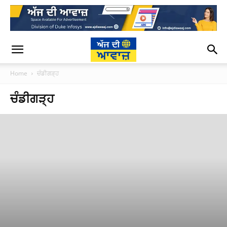
Home
ਚੰਡੀਗੜ੍ਹ
ਚੰਡੀਗੜ੍ਹ