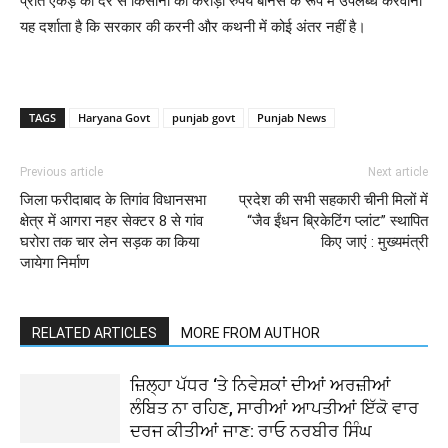
प्रति एकड़ की दर से किसानों को करोड़ों रुपये बोनस के रूप में उपलब्ध करवाना
यह दर्शाता है कि सरकार की करनी और कथनी में कोई अंतर नहीं है।
TAGS
Haryana Govt
punjab govt
Punjab News
Previous article
Next article
जिला फरीदाबाद के तिगांव विधानसभा
प्रदेश की सभी सहकारी चीनी मिलों में
क्षेत्र में आगरा नहर सेक्टर 8 से गांव
“जैव ईंधन ब्रिकेटिंग प्लांट” स्थापित
घरोरा तक चार लेन सड़क का किया
किए जाएं : मुख्यमंत्री
जायेगा निर्माण
RELATED ARTICLES
MORE FROM AUTHOR
ਜ਼ਿਲ੍ਹਾ ਪੱਧਰ ‘ਤੇ ਨਿਵੇਸ਼ਕਾਂ ਦੀਆਂ ਅਰਜ਼ੀਆਂ
ਲੰਬਿਤ ਨਾ ਰਹਿਣ, ਸਾਰੀਆਂ ਆਪਤੀਆਂ ਇੱਕੋ ਵਾਰ
ਦਰਜ ਕੀਤੀਆਂ ਜਾਣ: ਰਾਓ ਨਰਬੀਰ ਸਿੰਘ