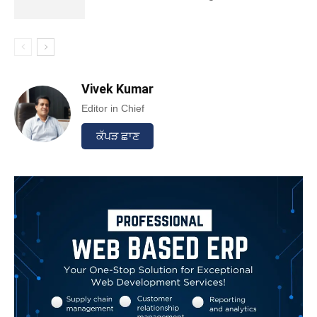
Vivek Kumar
Editor in Chief
ਕੱਪੜ ਛਾਣ