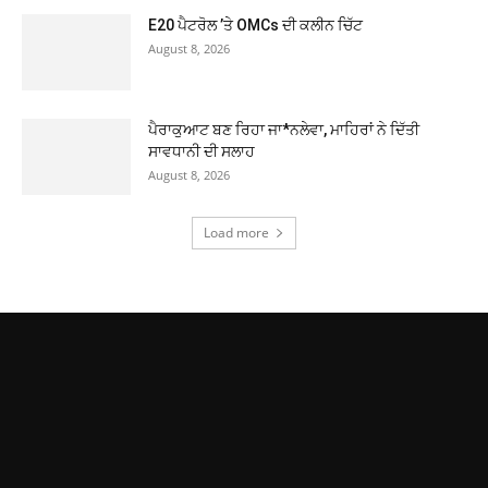
E20 ਪੈਟਰੋਲ ’ਤੇ OMCs ਦੀ ਕਲੀਨ ਚਿੱਟ
August 8, 2026
ਪੈਰਾਕੁਆਟ ਬਣ ਰਿਹਾ ਜਾ*ਨਲੇਵਾ, ਮਾਹਿਰਾਂ ਨੇ ਦਿੱਤੀ
ਸਾਵਧਾਨੀ ਦੀ ਸਲਾਹ
August 8, 2026
Load more