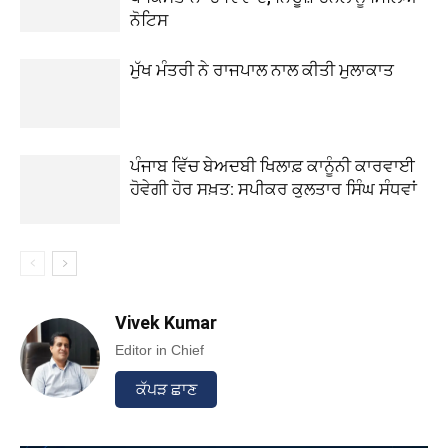
ਨੋਟਿਸ
ਮੁੱਖ ਮੰਤਰੀ ਨੇ ਰਾਜਪਾਲ ਨਾਲ ਕੀਤੀ ਮੁਲਾਕਾਤ
ਪੰਜਾਬ ਵਿੱਚ ਬੇਅਦਬੀ ਖਿਲਾਫ਼ ਕਾਨੂੰਨੀ ਕਾਰਵਾਈ
ਹੋਵੇਗੀ ਹੋਰ ਸਖ਼ਤ: ਸਪੀਕਰ ਕੁਲਤਾਰ ਸਿੰਘ ਸੰਧਵਾਂ
Vivek Kumar
Editor in Chief
ਕੱਪੜ ਛਾਣ