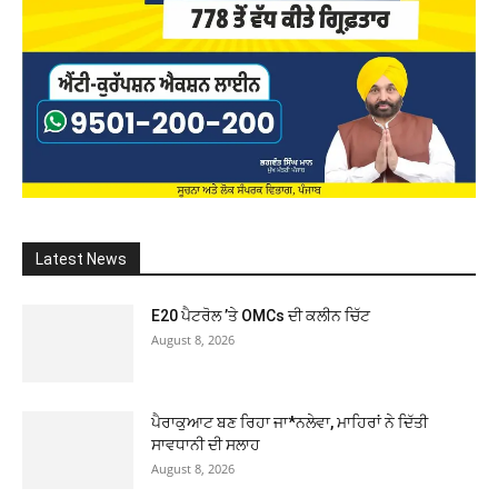
Latest News
E20 ਪੈਟਰੋਲ ’ਤੇ OMCs ਦੀ ਕਲੀਨ ਚਿੱਟ
August 8, 2026
ਪੈਰਾਕੁਆਟ ਬਣ ਰਿਹਾ ਜਾ*ਨਲੇਵਾ, ਮਾਹਿਰਾਂ ਨੇ ਦਿੱਤੀ
ਸਾਵਧਾਨੀ ਦੀ ਸਲਾਹ
August 8, 2026