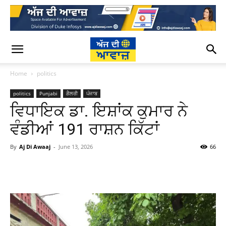
Home
politics
politics
Punjabi
ਗੈਲਰੀ
ਪੰਜਾਬ
ਵਿਧਾਇਕ ਡਾ. ਇਸ਼ਾਂਕ ਕੁਮਾਰ ਨੇ
ਵੰਡੀਆਂ 191 ਰਾਸ਼ਨ ਕਿੱਟਾਂ
By
Aj Di Awaaj
-
June 13, 2026
66
WhatsApp
Facebook
Twitter
T