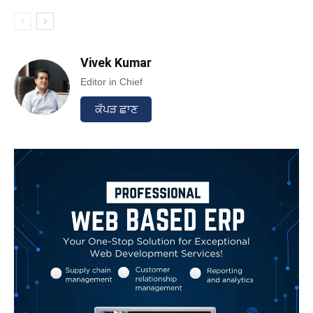
Vivek Kumar
Editor in Chief
ਕੱਪੜ ਛਾਣ