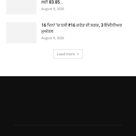
ਲਈ 83.85...
August 9, 2026
16 ਦਿਨਾਂ ’ਚ ਧਸੀ ₹16 ਕਰੋੜ ਦੀ ਸੜਕ, 3 ਇੰਜੀਨੀਅਰ
ਮੁਅੱਤਲ
August 8, 2026
Load more