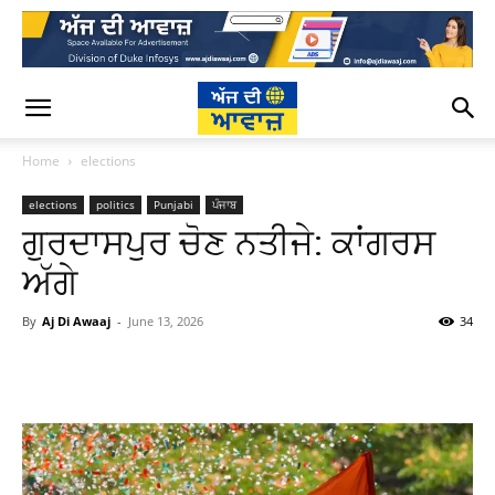
Home
elections
elections
politics
Punjabi
ਪੰਜਾਬ
ਗੁਰਦਾਸਪੁਰ ਚੋਣ ਨਤੀਜੇ: ਕਾਂਗਰਸ
ਅੱਗੇ
By
Aj Di Awaaj
-
June 13, 2026
34
WhatsApp
Facebook
Twitter
T