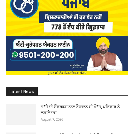
Latest News
ਨ*ਸ਼ੇ ਦੀ ਓਵਰਡੋਜ਼ ਨਾਲ ਨੌਜਵਾਨ ਦੀ ਮੌ*ਤ, ਪਰਿਵਾਰ ਨੇ
ਲਗਾਏ ਦੋਸ਼
August 7, 2026