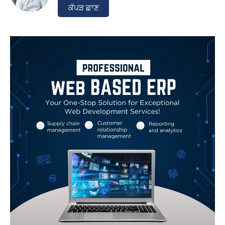
ਕੱਪੜ ਛਾਣ