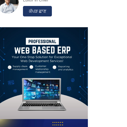
Editor in Chief
ਕੱਪੜ ਛਾਣ