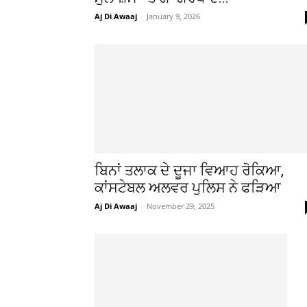
Aj Di Awaaj
-
January 9, 2026
ਬਿਨਾਂ ਤਲਾਕ ਦੇ ਦੂਜਾ ਵਿਆਹ ਰੋਕਿਆ,
ਕਾਂਸਟੇਬਲ ਅਲਵਰ ਪੁਲਿਸ ਨੇ ਫੜਿਆ
Aj Di Awaaj
-
November 29, 2025