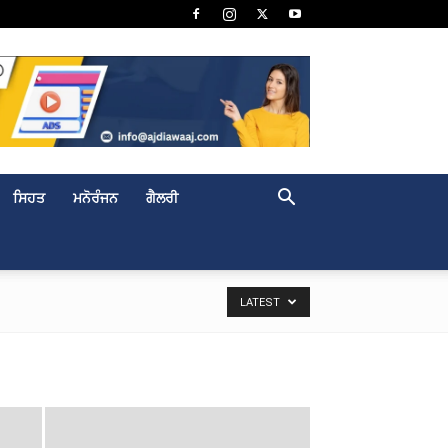
ਸਿਹਤ
ਮਨੋਰੰਜਨ
ਗੈਲਰੀ
LATEST