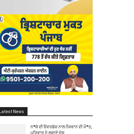
Latest News
ਨ*ਸ਼ੇ ਦੀ ਓਵਰਡੋਜ਼ ਨਾਲ ਨੌਜਵਾਨ ਦੀ ਮੌ*ਤ,
ਪਰਿਵਾਰ ਨੇ ਲਗਾਏ ਦੋਸ਼