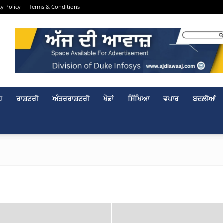
cy Policy
Terms & Conditions
ਹ
ਰਾਸ਼ਟਰੀ
ਅੰਤਰਰਾਸ਼ਟਰੀ
ਖੇਡਾਂ
ਸਿੱਖਿਆ
ਵਪਾਰ
ਬਦਲੀਆਂ