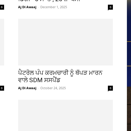
Aj Di Awaaj
-
December 1, 2025
0
0
ਪੈਟਰੋਲ ਪੰਪ ਕਰਮਚਾਰੀ ਨੂੰ ਥੱਪੜ ਮਾਰਨ
ਵਾਲੇ SDM ਸਸਪੈਂਡ
Aj Di Awaaj
-
October 24, 2025
0
0