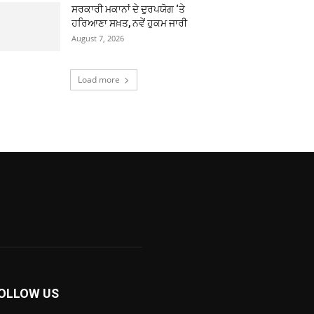
ਸਰਕਾਰੀ ਮਕਾਨਾਂ ਦੇ ਦੁਰਪਯੋਗ ‘ਤੇ
ਹਰਿਆਣਾ ਸਖ਼ਤ, ਨਵੇਂ ਹੁਕਮ ਜਾਰੀ
August 7, 2026
Load more
OLLOW US