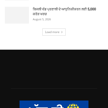
ਬਿਜਲੀ ਵੰਡ ਪ੍ਰਣਾਲੀ ਦੇ ਆਧੁਨਿਕੀਕਰਨ ਲਈ 5,000
ਕਰੋੜ ਖਰਚ
August 5, 2026
Load more