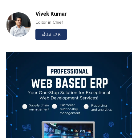
Vivek Kumar
Editor in Chief
ਕੱਪੜ ਛਾਣ