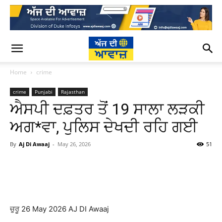
Home
crime
crime
Punjabi
Rajasthan
ਐਸਪੀ ਦਫ਼ਤਰ ਤੋਂ 19 ਸਾਲਾ ਲੜਕੀ
ਅਗ*ਵਾ, ਪੁਲਿਸ ਦੇਖਦੀ ਰਹਿ ਗਈ
By
Aj Di Awaaj
-
May 26, 2026
51
WhatsApp
Facebook
Twitter
T
ਚੁਰੂ 26 May 2026 AJ DI Awaaj