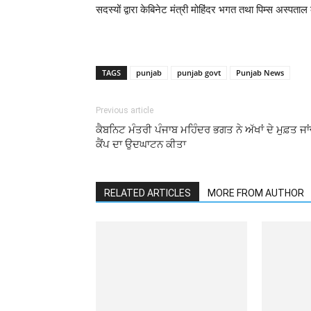
सदस्यों द्वारा केबिनेट मंत्री मोहिंदर भगत तथा पिम्स अस्पत
TAGS
punjab
punjab govt
Punjab News
Previous article
ਕੈਬਨਿਟ ਮੰਤਰੀ ਪੰਜਾਬ ਮਹਿੰਦਰ ਭਗਤ ਨੇ ਅੱਖਾਂ ਦੇ ਮੁਫ਼ਤ ਜਾ
ਕੈਂਪ ਦਾ ਉਦਘਾਟਨ ਕੀਤਾ
RELATED ARTICLES
MORE FROM AUTHOR