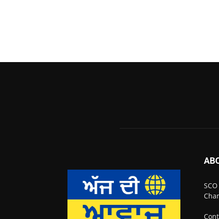
AB
SCO 
Chan
Cont