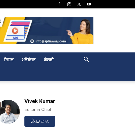
ਸਿਹਤ
ਮਨੋਰੰਜਨ
ਗੈਲਰੀ
Vivek Kumar
Editor in Chief
ਕੱਪੜ ਛਾਣ