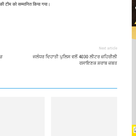
ाल की टीम को सम्मानित किया गया।
Next article
ਂਚ
ਜਲੰਧਰ ਦਿਹਾਤੀ ਪੁਲਿਸ ਵਲੋਂ 4030 ਲੀਟਰ ਜ਼ਹਿਰੀਲੀ
ਰਸਾਇਣਕ ਸ਼ਰਾਬ ਜ਼ਬਤ