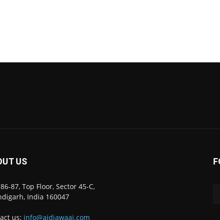
OUT US
F
86-87, Top Floor, Sector 45-C,
digarh, India 160047
act us:
info@ajdiawaaj.com