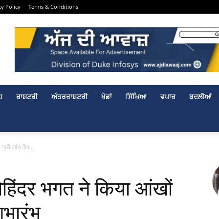
cy Policy
Terms & Conditions
ਹ
ਰਾਸ਼ਟਰੀ
ਅੰਤਰਰਾਸ਼ਟਰੀ
ਖੇਡਾਂ
ਸਿੱਖਿਆ
ਵਪਾਰ
ਬਦਲੀਆਂ
फ्री जांच कैंप...
मोहिंदर भगत ने किया आंखों
ुभारंभ