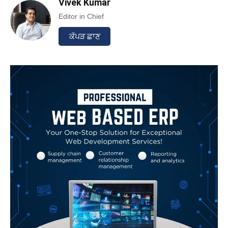
Vivek Kumar
Editor in Chief
ਕੱਪੜ ਛਾਣ