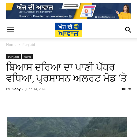
Home
Punjabi
Punjabi
ਪੰਜਾਬ
ਬਿਆਸ ਦਰਿਆ ਦਾ ਪਾਣੀ ਪੱਧਰ
ਵਧਿਆ, ਪ੍ਰਸ਼ਾਸਨ ਅਲਰਟ ਮੋਡ ‘ਤੇ
By
Slony
-
June 14, 2026
28
WhatsApp
Facebook
Twitter
T