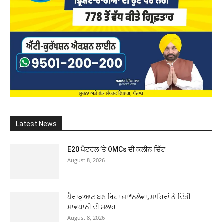
Latest News
E20 ਪੈਟਰੋਲ ’ਤੇ OMCs ਦੀ ਕਲੀਨ ਚਿੱਟ
August 8, 2026
ਪੈਰਾਕੁਆਟ ਬਣ ਰਿਹਾ ਜਾ*ਨਲੇਵਾ, ਮਾਹਿਰਾਂ ਨੇ ਦਿੱਤੀ
ਸਾਵਧਾਨੀ ਦੀ ਸਲਾਹ
August 8, 2026