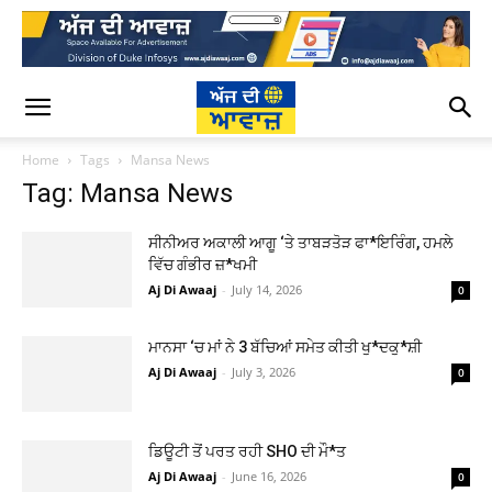
Home
Tags
Mansa News
Tag: Mansa News
ਸੀਨੀਅਰ ਅਕਾਲੀ ਆਗੂ ‘ਤੇ ਤਾਬੜਤੋੜ ਫਾ*ਇਰਿੰਗ, ਹਮਲੇ
ਵਿੱਚ ਗੰਭੀਰ ਜ਼*ਖਮੀ
Aj Di Awaaj
-
July 14, 2026
0
ਮਾਨਸਾ ‘ਚ ਮਾਂ ਨੇ 3 ਬੱਚਿਆਂ ਸਮੇਤ ਕੀਤੀ ਖੁ*ਦਕੁ*ਸ਼ੀ
Aj Di Awaaj
-
July 3, 2026
0
ਡਿਊਟੀ ਤੋਂ ਪਰਤ ਰਹੀ SHO ਦੀ ਮੌ*ਤ
Aj Di Awaaj
-
June 16, 2026
0