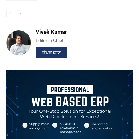
Vivek Kumar
Editor in Chief
ਕੱਪੜ ਛਾਣ