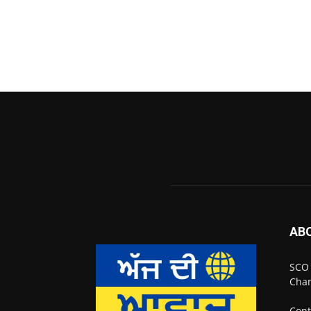
AB
SCO 
Chan
Cont