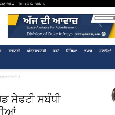
ivacy Policy
Terms & Conditions
ਹ
ਰਾਸ਼ਟਰੀ
ਅੰਤਰਰਾਸ਼ਟਰੀ
ਖੇਡਾਂ
ਸਿੱਖਿਆ
ਵਪਾਰ
ਬਦਲੀਆਂ
ਾਈਆਂ ਗਤੀਵਿਧੀਆਂ
ੋਡ ਸੇਫਟੀ ਸਬੰਧੀ
ੀਆਂ