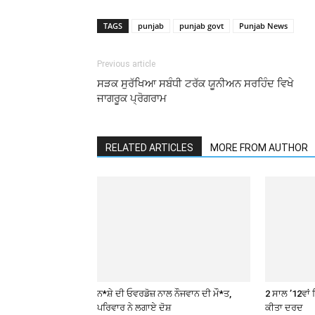
TAGS
punjab
punjab govt
Punjab News
Previous article
ਸੜਕ ਸੁਰੱਖਿਆ ਸਬੰਧੀ ਟਰੱਕ ਯੂਨੀਅਨ ਸਰਹਿੰਦ ਵਿਖੇ
ਜਾਗਰੂਕ ਪ੍ਰੋਗਰਾਮ
RELATED ARTICLES
MORE FROM AUTHOR
ਨ*ਸ਼ੇ ਦੀ ਓਵਰਡੋਜ਼ ਨਾਲ ਨੌਜਵਾਨ ਦੀ ਮੌ*ਤ,
2 ਸਾਲ ’12ਵਾਂ 
ਪਰਿਵਾਰ ਨੇ ਲਗਾਏ ਦੋਸ਼
ਕੀਤਾ ਦਰਦ