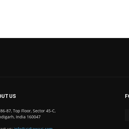
OUT US
F
86-87, Top Floor, Sector 45-C,
digarh, India 160047
act us:
info@ajdiawaaj.com