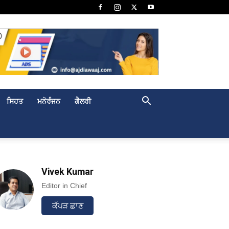
ਸਿਹਤ
ਮਨੋਰੰਜਨ
ਗੈਲਰੀ
Vivek Kumar
Editor in Chief
ਕੱਪੜ ਛਾਣ