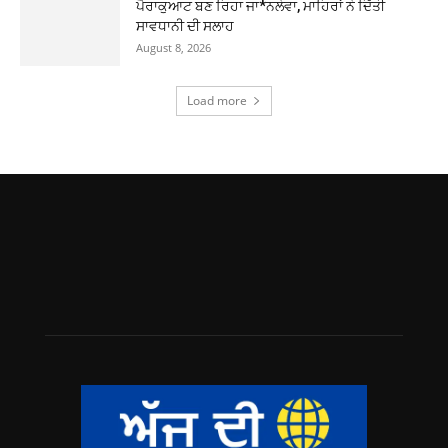
ਪੈਰਾਕੁਆਟ ਬਣ ਰਿਹਾ ਜਾ*ਨਲੇਵਾ, ਮਾਹਿਰਾਂ ਨੇ ਦਿੱਤੀ
ਸਾਵਧਾਨੀ ਦੀ ਸਲਾਹ
August 8, 2026
Load more