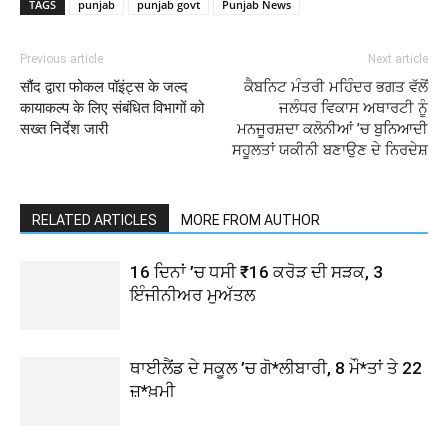
TAGS
punjab
punjab govt
Punjab News
Previous article
Next article
सौंद द्वारा फोकल पॉइंट्स के जल्द
ਕੈਬਨਿਟ ਮੰਤਰੀ ਮਹਿੰਦਰ ਭਗਤ ਵੱਲੋਂ
कायाकल्प के लिए संबंधित विभागों को
ਜਲੰਧਰ ਵਿਕਾਸ ਅਥਾਰਟੀ ਨੂੰ
सख्त निर्देश जारी
ਮਨਜੂਰਸ਼ਦਾ ਕਲੋਨੀਆਂ ’ਚ ਬੁਨਿਆਦੀ
ਸਹੂਲਤਾਂ ਯਕੀਨੀ ਬਣਾਉਣ ਦੇ ਨਿਰਦੇਸ਼
RELATED ARTICLES
MORE FROM AUTHOR
16 ਦਿਨਾਂ ’ਚ ਧਸੀ ₹16 ਕਰੋੜ ਦੀ ਸੜਕ, 3
ਇੰਜੀਨੀਅਰ ਮੁਅੱਤਲ
ਥਾਈਲੈਂਡ ਦੇ ਸਕੂਲ ’ਚ ਗੋ*ਲੀਬਾਰੀ, 8 ਮੌ*ਤਾਂ ਤੇ 22
ਜ਼*ਖ਼ਮੀ