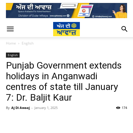
Home
English
English
Punjab Government extends
holidays in Anganwadi
centres of state till January
7: Dr. Baljit Kaur
By
Aj Di Awaaj
-
January 1, 2025
174
WhatsApp
Facebook
Twitter
T