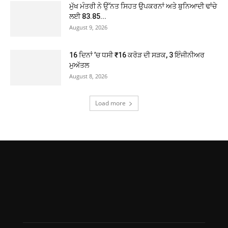
ਮੁੱਖ ਮੰਤਰੀ ਨੇ ਉੱਨਤ ਸਿਹਤ ਉਪਕਰਨਾਂ ਅਤੇ ਬੁਨਿਆਦੀ ਢਾਂਚੇ
ਲਈ 83.85...
August 9, 2026
16 ਦਿਨਾਂ ’ਚ ਧਸੀ ₹16 ਕਰੋੜ ਦੀ ਸੜਕ, 3 ਇੰਜੀਨੀਅਰ
ਮੁਅੱਤਲ
August 8, 2026
Load more