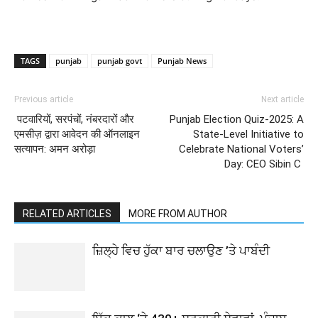
TAGS
punjab
punjab govt
Punjab News
Previous article
Next article
पटवारियों, सरपंचों, नंबरदारों और
Punjab Election Quiz-2025: A
एमसीज़ द्वारा आवेदन की ऑनलाइन
State-Level Initiative to
सत्यापन: अमन अरोड़ा
Celebrate National Voters’
Day: CEO Sibin C
RELATED ARTICLES
MORE FROM AUTHOR
ਜ਼ਿਲ੍ਹੇ ਵਿਚ ਹੁੱਕਾ ਬਾਰ ਚਲਾਉਣ ’ਤੇ ਪਾਬੰਦੀ