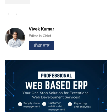
Vivek Kumar
Editor in Chief
ਕੱਪੜ ਛਾਣ