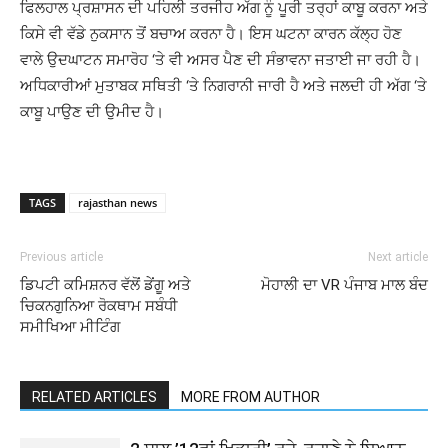
ਫਿਲਹਾਲ ਪ੍ਰਸ਼ਾਸਨ ਦੀ ਪਹਿਲੀ ਤਰਜੀਹ ਅੱਗ ਨੂੰ ਪੂਰੀ ਤਰ੍ਹਾਂ ਕਾਬੂ ਕਰਨਾ ਅਤੇ
ਕਿਸੇ ਵੀ ਵੱਡੇ ਨੁਕਸਾਨ ਤੋਂ ਬਚਾਅ ਕਰਨਾ ਹੈ। ਇਸ ਘਟਨਾ ਕਾਰਨ ਕੱਲ੍ਹ ਹੋਣ
ਵਾਲੇ ਉਦਘਾਟਨ ਸਮਾਰੋਹ ‘ਤੇ ਵੀ ਅਸਰ ਪੈਣ ਦੀ ਸੰਭਾਵਨਾ ਜਤਾਈ ਜਾ ਰਹੀ ਹੈ।
ਅਧਿਕਾਰੀਆਂ ਮੁਤਾਬਕ ਸਥਿਤੀ ‘ਤੇ ਨਿਗਰਾਨੀ ਜਾਰੀ ਹੈ ਅਤੇ ਜਲਦੀ ਹੀ ਅੱਗ ‘ਤੇ
ਕਾਬੂ ਪਾਉਣ ਦੀ ਉਮੀਦ ਹੈ।
TAGS
rajasthan news
Previous article
Next article
ਡਿਪਟੀ ਕਮਿਸ਼ਨਰ ਵੱਲੋਂ ਡੇਂਗੂ ਅਤੇ
ਮੋਹਾਲੀ ਦਾ VR ਪੰਜਾਬ ਮਾਲ ਬੰਦ
ਚਿਕਨਗੁਨਿਆ ਰੋਕਥਾਮ ਸਬੰਧੀ
ਸਮੀਖਿਆ ਮੀਟਿੰਗ
RELATED ARTICLES
MORE FROM AUTHOR