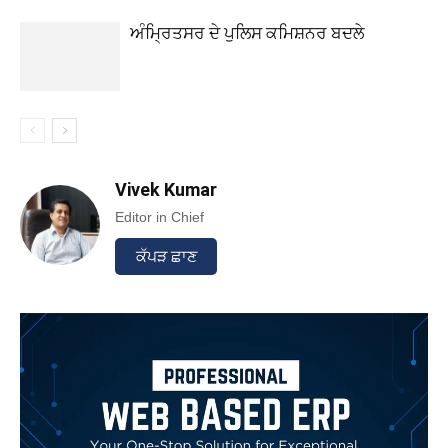
ਅੰਮ੍ਰਿਤਸਰ ਦੇ ਪੁਲਿਸ ਕਮਿਸ਼ਨਰ ਬਦਲੇ
Vivek Kumar
Editor in Chief
ਕੱਪੜ ਛਾਣ