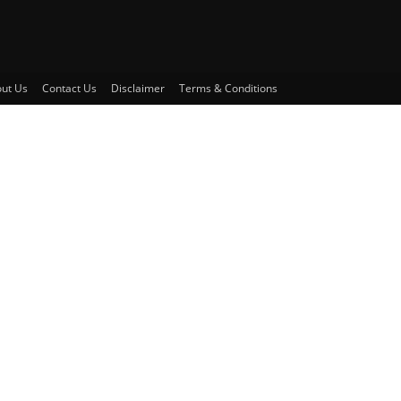
ut Us
Contact Us
Disclaimer
Terms & Conditions