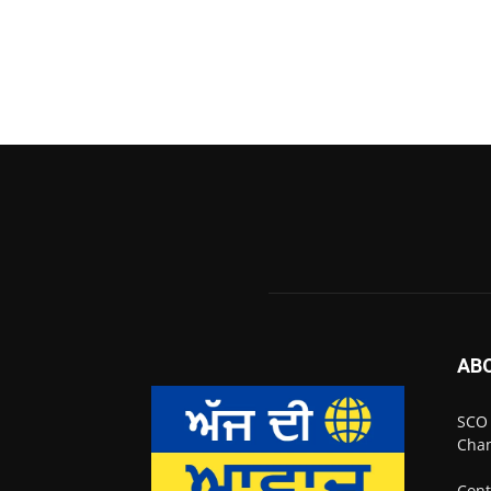
AB
SCO 
Chan
Cont