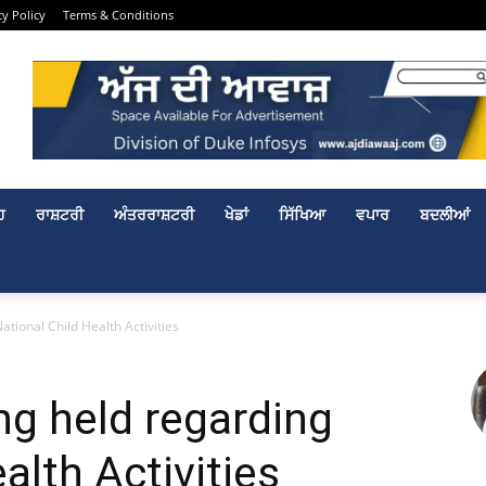
cy Policy
Terms & Conditions
ਹ
ਰਾਸ਼ਟਰੀ
ਅੰਤਰਰਾਸ਼ਟਰੀ
ਖੇਡਾਂ
ਸਿੱਖਿਆ
ਵਪਾਰ
ਬਦਲੀਆਂ
tional Child Health Activities
g held regarding
alth Activities