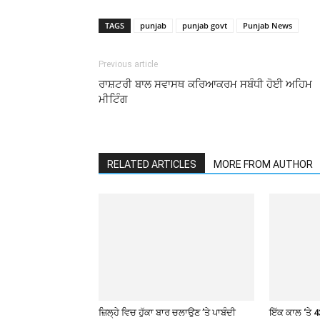
TAGS
punjab
punjab govt
Punjab News
Previous article
ਰਾਸ਼ਟਰੀ ਬਾਲ ਸਵਾਸਥ ਕਰਿਆਕਰਮ ਸਬੰਧੀ ਹੋਈ ਅਹਿਮ
ਮੀਟਿੰਗ
RELATED ARTICLES
MORE FROM AUTHOR
ਜ਼ਿਲ੍ਹੇ ਵਿਚ ਹੁੱਕਾ ਬਾਰ ਚਲਾਉਣ ’ਤੇ ਪਾਬੰਦੀ
ਇੱਕ ਕਾਲ ‘ਤੇ 4