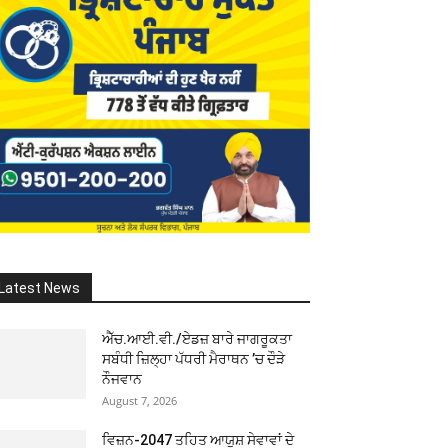
Latest News
ਐੱਚ.ਆਈ.ਵੀ./ਏਡਜ਼ ਬਾਰੇ ਜਾਗਰੂਕਤਾ
ਸਬੰਧੀ ਜ਼ਿਲ੍ਹਾ ਪੱਧਰੀ ਮੈਰਾਥਨ ’ਚ ਦੌੜੇ
ਨੌਜਵਾਨ
August 7, 2026
ਵਿਜ਼ਨ-2047 ਤਹਿਤ ਆਯੁਸ਼ ਸੇਵਾਵਾਂ ਦੇ