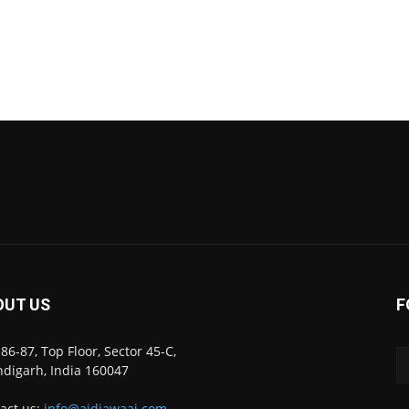
OUT US
F
86-87, Top Floor, Sector 45-C,
digarh, India 160047
act us:
info@ajdiawaaj.com