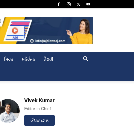
ਸਿਹਤ
ਮਨੋਰੰਜਨ
ਗੈਲਰੀ
Vivek Kumar
Editor in Chief
ਕੱਪੜ ਛਾਣ