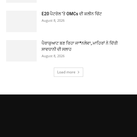
E20 ਪੈਟਰੋਲ ’ਤੇ OMCs ਦੀ ਕਲੀਨ ਚਿੱਟ
August 8, 2026
ਪੈਰਾਕੁਆਟ ਬਣ ਰਿਹਾ ਜਾ*ਨਲੇਵਾ, ਮਾਹਿਰਾਂ ਨੇ ਦਿੱਤੀ
ਸਾਵਧਾਨੀ ਦੀ ਸਲਾਹ
August 8, 2026
Load more