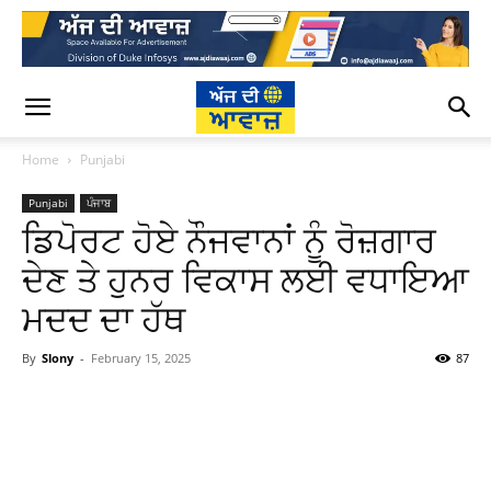
Home
Punjabi
Punjabi
ਪੰਜਾਬ
ਡਿਪੋਰਟ ਹੋਏ ਨੌਜਵਾਨਾਂ ਨੂੰ ਰੋਜ਼ਗਾਰ
ਦੇਣ ਤੇ ਹੁਨਰ ਵਿਕਾਸ ਲਈ ਵਧਾਇਆ
ਮਦਦ ਦਾ ਹੱਥ
By
Slony
-
February 15, 2025
87
WhatsApp
Facebook
Twitter
T