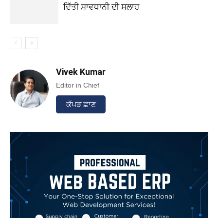
ਦਿੱਤੀ ਸਾਵਧਾਨੀ ਦੀ ਸਲਾਹ
Vivek Kumar
Editor in Chief
ਕੱਪੜ ਛਾਣ