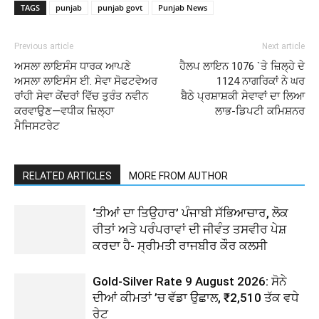
TAGS
punjab
punjab govt
Punjab News
Previous article
Next article
ਅਸਲਾ ਲਾਇਸੰਸ ਧਾਰਕ ਆਪਣੇ
ਹੈਲਪ ਲਾਇਨ 1076 `ਤੇ ਜ਼ਿਲ੍ਹੇ ਦੇ
ਅਸਲਾ ਲਾਇਸੰਸ ਈ. ਸੇਵਾ ਸੋਫਟਵੇਅਰ
1124 ਨਾਗਰਿਕਾਂ ਨੇ ਘਰ
ਰਾਂਹੀ ਸੇਵਾ ਕੇਂਦਰਾਂ ਵਿੱਚ ਤੁਰੰਤ ਨਵੀਨ
ਬੈਠੇ ਪ੍ਰਸ਼ਾਸ਼ਕੀ ਸੇਵਾਵਾਂ ਦਾ ਲਿਆ
ਕਰਵਾਉਣ—ਵਧੀਕ ਜ਼ਿਲ੍ਹਾ
ਲਾਭ-ਡਿਪਟੀ ਕਮਿਸ਼ਨਰ
ਮੈਜਿਸਟਰੇਟ
RELATED ARTICLES
MORE FROM AUTHOR
‘ਤੀਆਂ ਦਾ ਤਿਉਹਾਰ’ ਪੰਜਾਬੀ ਸੱਭਿਆਚਾਰ, ਲੋਕ
ਰੀਤਾਂ ਅਤੇ ਪਰੰਪਰਾਵਾਂ ਦੀ ਜੀਵੰਤ ਤਸਵੀਰ ਪੇਸ਼
ਕਰਦਾ ਹੈ- ਸ੍ਰੀਮਤੀ ਰਾਜਬੀਰ ਕੌਰ ਕਲਸੀ
Gold-Silver Rate 9 August 2026: ਸੋਨੇ
ਦੀਆਂ ਕੀਮਤਾਂ ’ਚ ਵੱਡਾ ਉਛਾਲ, ₹2,510 ਤੱਕ ਵਧੇ
ਰੇਟ