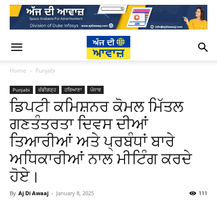
Home
Punjabi
Punjabi
ਚੰਡੀਗੜ੍ਹ
ਹਰਿਆਣਾ
ਪੰਜਾਬ
ਡਿਪਟੀ ਕਮਿਸ਼ਨਰ ਕੋਮਲ ਮਿੱਤਲ
ਗਣਤੰਤਰਤਾ ਦਿਵਸ ਦੀਆਂ
ਤਿਆਰੀਆਂ ਅਤੇ ਪ੍ਰਬੰਧਾਂ ਬਾਰੇ
ਅਧਿਕਾਰੀਆਂ ਨਾਲ ਮੀਟਿੰਗ ਕਰਦੇ
ਹੋਏ।
By
Aj Di Awaaj
-
January 8, 2025
111
WhatsApp
Facebook
Twitter
T