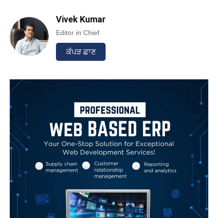
Vivek Kumar
Editor in Chief
ਕੱਪੜ ਛਾਣ