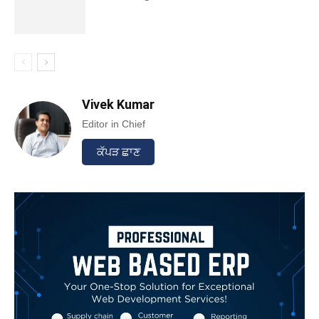
Vivek Kumar
Editor in Chief
ਕੱਪੜ ਛਾਣ