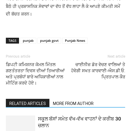
ਬੈਠੇ ਹੀ ਪ੍ਰਸ਼ਾਸਨਿਕ ਸੇਵਾਵਾਂ ਦਾ ਵੱਧ ਤੋਂ ਵੱਧ ਲਾਹਾ ਲੈ ਕੇ ਆਪਣੇ ਕੀਮਤੀ ਸਮੇਂ
ਦੀ ਬੱਚਤ ਕਰਨ।
TAGS
punjab
punjab govt
Punjab News
Previous article
Next article
ਡਿਪਟੀ ਕਮਿਸ਼ਨਰ ਕੋਮਲ ਮਿੱਤਲ
ਚਾਈਨੀਜ਼ ਡੋਰ ਵੇਚਣ ਵਾਲਿਆਂ ਤੇ
ਗਣਤੰਤਰਤਾ ਦਿਵਸ ਦੀਆਂ ਤਿਆਰੀਆਂ
ਹੋਵੇਗੀ ਸਖਤ ਕਾਰਵਾਈ-ਐਸ.ਡੀ.ਓ.
ਅਤੇ ਪ੍ਰਬੰਧਾਂ ਬਾਰੇ ਅਧਿਕਾਰੀਆਂ ਨਾਲ
ਪ੍ਰਿਤਪਾਲ ਕੌਰ
ਮੀਟਿੰਗ ਕਰਦੇ ਹੋਏ।
RELATED ARTICLES
MORE FROM AUTHOR
ਸਕੂਲ ਬੱਸਾਂ ਸਮੇਤ ਵੱਖ-ਵੱਖ ਵਾਹਨਾਂ ਦੇ ਕਰੀਬ 30
ਚਲਾਨ