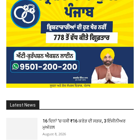
Latest News
16 ਦਿਨਾਂ ’ਚ ਧਸੀ ₹16 ਕਰੋੜ ਦੀ ਸੜਕ, 3 ਇੰਜੀਨੀਅਰ
ਮੁਅੱਤਲ
August 8, 2026