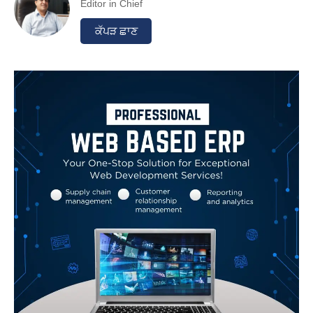
Editor in Chief
ਕੱਪੜ ਛਾਣ