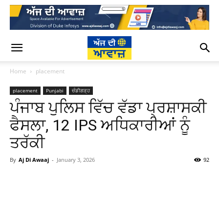
Home
placement
placement
Punjabi
ਚੰਡੀਗੜ੍ਹ
ਪੰਜਾਬ ਪੁਲਿਸ ਵਿੱਚ ਵੱਡਾ ਪ੍ਰਸ਼ਾਸਕੀ
ਫੈਸਲਾ, 12 IPS ਅਧਿਕਾਰੀਆਂ ਨੂੰ
ਤਰੱਕੀ
By
Aj Di Awaaj
-
January 3, 2026
92
WhatsApp
Facebook
Twitter
T