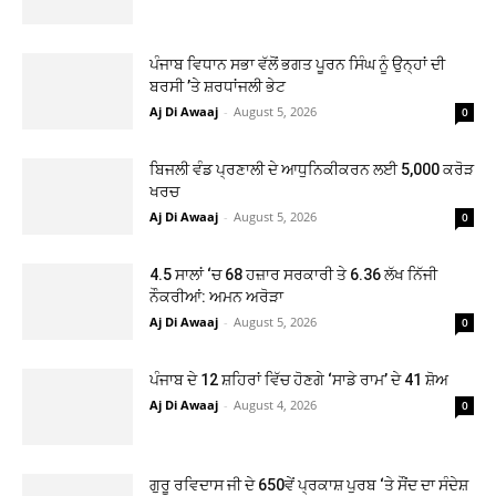
ਪੰਜਾਬ ਵਿਧਾਨ ਸਭਾ ਵੱਲੋਂ ਭਗਤ ਪੂਰਨ ਸਿੰਘ ਨੂੰ ਉਨ੍ਹਾਂ ਦੀ
ਬਰਸੀ ’ਤੇ ਸ਼ਰਧਾਂਜਲੀ ਭੇਟ
Aj Di Awaaj
-
August 5, 2026
0
ਬਿਜਲੀ ਵੰਡ ਪ੍ਰਣਾਲੀ ਦੇ ਆਧੁਨਿਕੀਕਰਨ ਲਈ 5,000 ਕਰੋੜ
ਖਰਚ
Aj Di Awaaj
-
August 5, 2026
0
4.5 ਸਾਲਾਂ ‘ਚ 68 ਹਜ਼ਾਰ ਸਰਕਾਰੀ ਤੇ 6.36 ਲੱਖ ਨਿੱਜੀ
ਨੌਕਰੀਆਂ: ਅਮਨ ਅਰੋੜਾ
Aj Di Awaaj
-
August 5, 2026
0
ਪੰਜਾਬ ਦੇ 12 ਸ਼ਹਿਰਾਂ ਵਿੱਚ ਹੋਣਗੇ ‘ਸਾਡੇ ਰਾਮ’ ਦੇ 41 ਸ਼ੋਅ
Aj Di Awaaj
-
August 4, 2026
0
ਗੁਰੂ ਰਵਿਦਾਸ ਜੀ ਦੇ 650ਵੇਂ ਪ੍ਰਕਾਸ਼ ਪੁਰਬ ‘ਤੇ ਸੌਂਦ ਦਾ ਸੰਦੇਸ਼