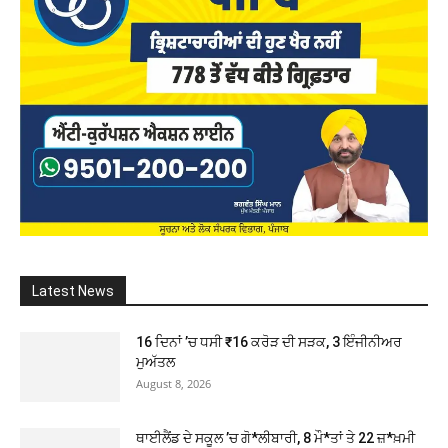
Latest News
16 ਦਿਨਾਂ ’ਚ ਧਸੀ ₹16 ਕਰੋੜ ਦੀ ਸੜਕ, 3 ਇੰਜੀਨੀਅਰ
ਮੁਅੱਤਲ
August 8, 2026
ਥਾਈਲੈਂਡ ਦੇ ਸਕੂਲ ’ਚ ਗੋ*ਲੀਬਾਰੀ, 8 ਮੌ*ਤਾਂ ਤੇ 22 ਜ਼*ਖ਼ਮੀ