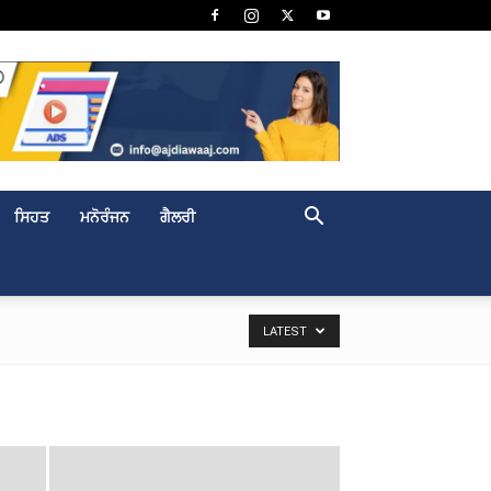
ਸਿਹਤ
ਮਨੋਰੰਜਨ
ਗੈਲਰੀ
LATEST