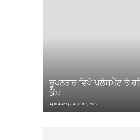
ਰੂਪਨਗਰ ਵਿਖੇ ਪਲੇਸਮੈਂਟ ਤੇ ਰ
ਕੈਂਪ
Aj Di Awaaj
-
August 3, 2026