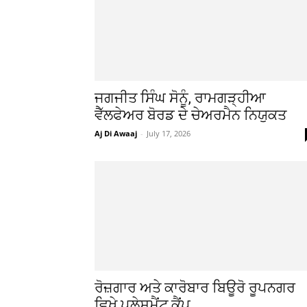
ਜਗਜੀਤ ਸਿੰਘ ਸੋਨੂੰ, ਰਾਮਗੜ੍ਹੀਆ
ਵੈੱਲਫੇਅਰ ਬੋਰਡ ਦੇ ਚੇਅਰਮੈਨ ਨਿਯੁਕਤ
Aj Di Awaaj
-
July 17, 2026
ਰੋਜ਼ਗਾਰ ਅਤੇ ਕਾਰੋਬਾਰ ਬਿਊਰੋ ਰੂਪਨਗਰ
ਵਿਖੇ ਪਲੇਸਮੈਂਟ ਕੈਂਪ