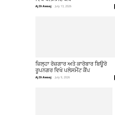
Aj Di Awaaj
-
July 13, 2026
ਜ਼ਿਲ੍ਹਾ ਰੋਜ਼ਗਾਰ ਅਤੇ ਕਾਰੋਬਾਰ ਬਿਊਰੋ
ਰੂਪਨਗਰ ਵਿਖੇ ਪਲੇਸਮੈਂਟ ਕੈਂਪ
Aj Di Awaaj
-
July 9, 2026