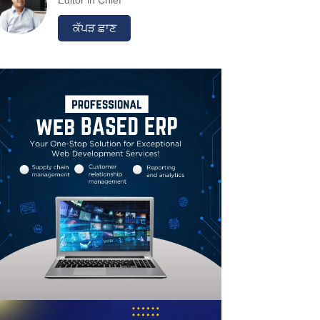
Editor in Chief
ਕੱਪੜ ਛਾਣ