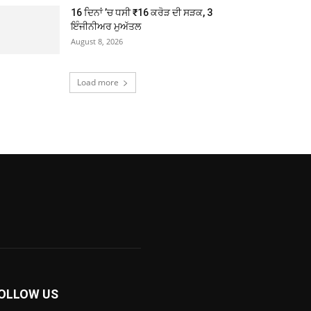
16 ਦਿਨਾਂ ’ਚ ਧਸੀ ₹16 ਕਰੋੜ ਦੀ ਸੜਕ, 3
ਇੰਜੀਨੀਅਰ ਮੁਅੱਤਲ
August 8, 2026
Load more
OLLOW US