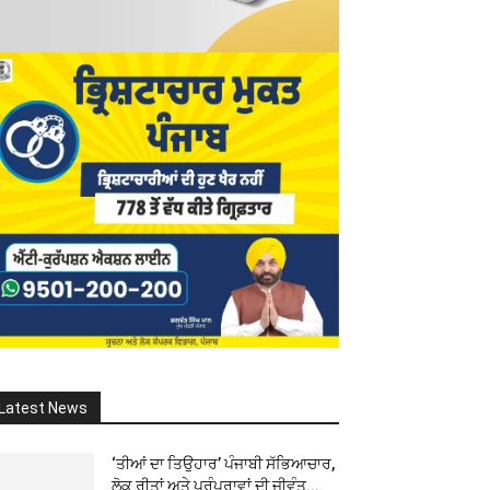
Latest News
‘ਤੀਆਂ ਦਾ ਤਿਉਹਾਰ’ ਪੰਜਾਬੀ ਸੱਭਿਆਚਾਰ,
ਲੋਕ ਰੀਤਾਂ ਅਤੇ ਪਰੰਪਰਾਵਾਂ ਦੀ ਜੀਵੰਤ...