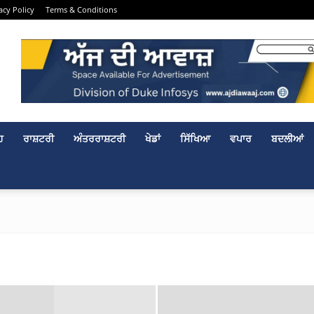
acy Policy
Terms & Conditions
ਹ
ਰਾਸ਼ਟਰੀ
ਅੰਤਰਰਾਸ਼ਟਰੀ
ਖੇਡਾਂ
ਸਿੱਖਿਆ
ਵਪਾਰ
ਬਦਲੀਆਂ