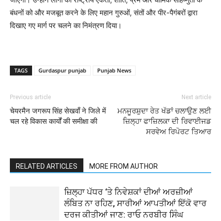
बंधनों को और मजबूत करने के लिए महान गुरुओं, संतों और पीर-पैगंबरों द्वारा
दिखाए गए मार्ग पर चलने का निमंत्रण दिया।
TAGS
Gurdaspur punjab
Punjab News
Previous article
Next article
चेयरमैन जगरूप सिंह सेखवाँ ने जिले में
ਮਨਜੂਰਸ਼ੁਦਾ ਰੇਤ ਖੱਡਾਂ ਚਲਾਉਣ ਲਈ
चल रहे विकास कार्यों की समीक्षा की
ਜ਼ਿਲ੍ਹਾ ਫਾਜ਼ਿਲਕਾ ਦੀ ਰਿਵਾਈਜਡ
ਸਰਵੇਅ ਰਿਪੋਰਟ ਤਿਆਰ
RELATED ARTICLES
MORE FROM AUTHOR
ਜ਼ਿਲ੍ਹਾ ਪੱਧਰ ‘ਤੇ ਨਿਵੇਸ਼ਕਾਂ ਦੀਆਂ ਅਰਜ਼ੀਆਂ
ਲੰਬਿਤ ਨਾ ਰਹਿਣ, ਸਾਰੀਆਂ ਆਪਤੀਆਂ ਇੱਕੋ ਵਾਰ
ਦਰਜ ਕੀਤੀਆਂ ਜਾਣ: ਰਾਓ ਨਰਬੀਰ ਸਿੰਘ