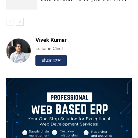
Vivek Kumar
Editor in Chief
ਕੱਪੜ ਛਾਣ