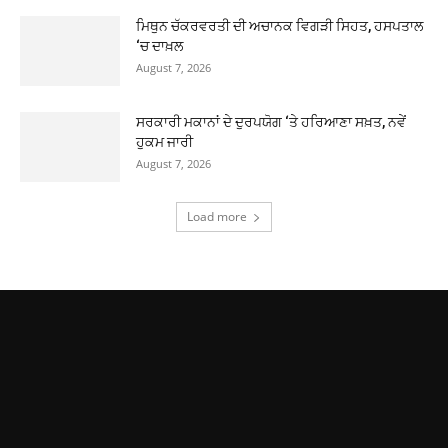
ਮਿਥੁਨ ਚੱਕਰਵਰਤੀ ਦੀ ਅਚਾਨਕ ਵਿਗੜੀ ਸਿਹਤ, ਹਸਪਤਾਲ
‘ਚ ਦਾਖ਼ਲ
August 7, 2026
ਸਰਕਾਰੀ ਮਕਾਨਾਂ ਦੇ ਦੁਰਪਯੋਗ ‘ਤੇ ਹਰਿਆਣਾ ਸਖ਼ਤ, ਨਵੇਂ
ਹੁਕਮ ਜਾਰੀ
August 7, 2026
Load more