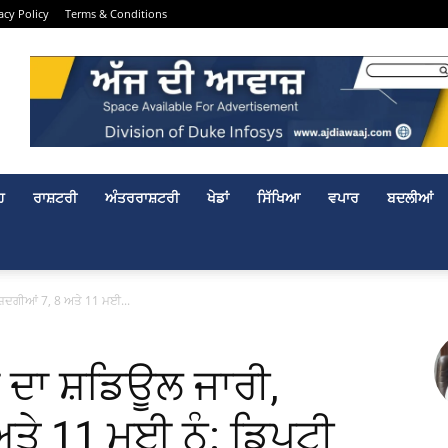
acy Policy
Terms & Conditions
ਹ
ਰਾਸ਼ਟਰੀ
ਅੰਤਰਰਾਸ਼ਟਰੀ
ਖੇਡਾਂ
ਸਿੱਖਿਆ
ਵਪਾਰ
ਬਦਲੀਆਂ
ਮਜ਼ਦਗੀਆਂ 7, 8 ਅਤੇ 11 ਮਈ...
ਾਂ ਦਾ ਸ਼ਡਿਊਲ ਜਾਰੀ,
ਤੇ 11 ਮਈ ਨੂੰ: ਡਿਪਟੀ