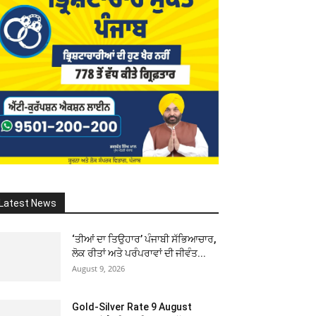
Latest News
‘ਤੀਆਂ ਦਾ ਤਿਉਹਾਰ’ ਪੰਜਾਬੀ ਸੱਭਿਆਚਾਰ,
ਲੋਕ ਰੀਤਾਂ ਅਤੇ ਪਰੰਪਰਾਵਾਂ ਦੀ ਜੀਵੰਤ...
August 9, 2026
Gold-Silver Rate 9 August