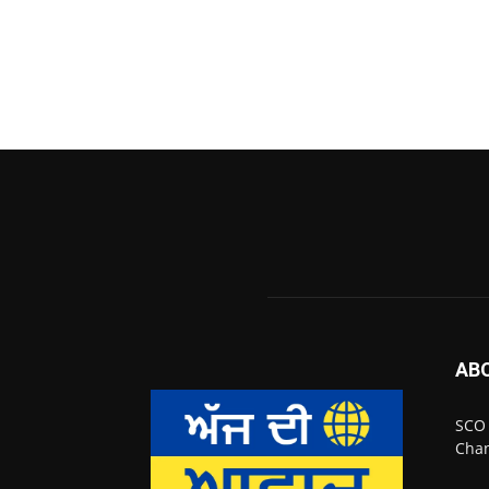
AB
SCO 
Chan