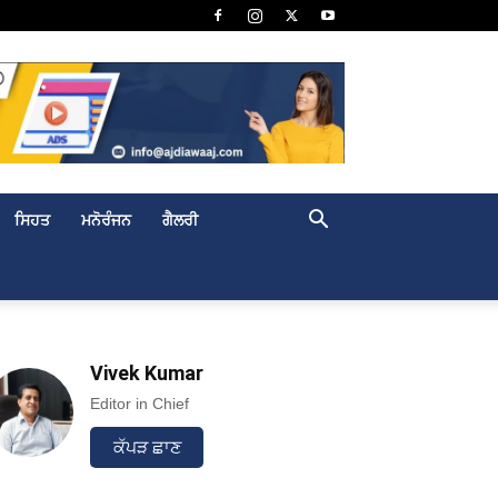
ਸਿਹਤ
ਮਨੋਰੰਜਨ
ਗੈਲਰੀ
Vivek Kumar
Editor in Chief
ਕੱਪੜ ਛਾਣ