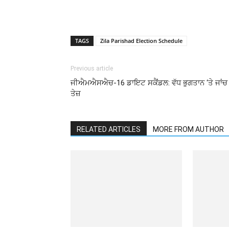
TAGS
Zila Parishad Election Schedule
Previous article
ਜੀਐਮਐਸਐਚ-16 ਡਾਇਟ ਸਕੈਂਡਲ: ਵੱਧ ਭੁਗਤਾਨ ‘ਤੇ ਜਾਂਚ
ਤੇਜ਼
RELATED ARTICLES
MORE FROM AUTHOR