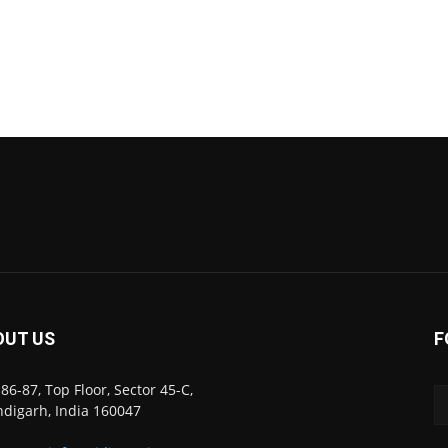
OUT US
F
86-87, Top Floor, Sector 45-C,
digarh, India 160047