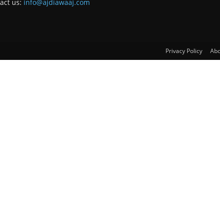
act us:
info@ajdiawaaj.com
Privacy Policy
Abo