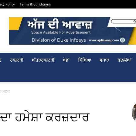
acy Policy
Terms & Conditions
ਹ
ਰਾਸ਼ਟਰੀ
ਅੰਤਰਰਾਸ਼ਟਰੀ
ਖੇਡਾਂ
ਸਿੱਖਿਆ
ਵਪਾਰ
ਬਦਲੀਆਂ
ਗਾ ਮੁਲਕ
ਦਾ ਹਮੇਸ਼ਾ ਕਰਜ਼ਦਾਰ