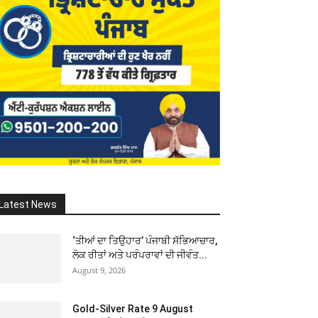
Latest News
‘ਤੀਆਂ ਦਾ ਤਿਉਹਾਰ’ ਪੰਜਾਬੀ ਸੱਭਿਆਚਾਰ,
ਲੋਕ ਰੀਤਾਂ ਅਤੇ ਪਰੰਪਰਾਵਾਂ ਦੀ ਜੀਵੰਤ...
August 9, 2026
Gold-Silver Rate 9 August