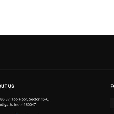
OUT US
F
86-87, Top Floor, Sector 45-C,
digarh, India 160047