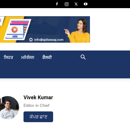
ਸਿਹਤ
ਮਨੋਰੰਜਨ
ਗੈਲਰੀ
Vivek Kumar
Editor in Chief
ਕੱਪੜ ਛਾਣ