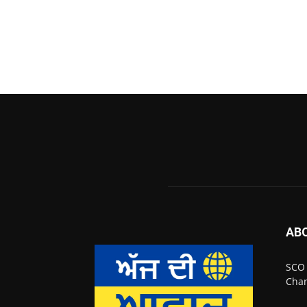
AB
SCO 
Chan