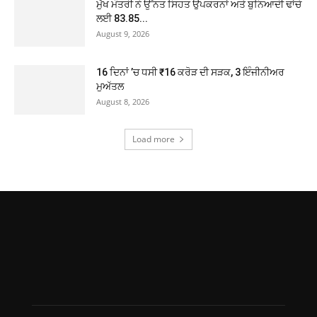
ਮੁੱਖ ਮੰਤਰੀ ਨੇ ਉੱਨਤ ਸਿਹਤ ਉਪਕਰਨਾਂ ਅਤੇ ਬੁਨਿਆਦੀ ਢਾਂਚੇ
ਲਈ 83.85...
August 9, 2026
16 ਦਿਨਾਂ ’ਚ ਧਸੀ ₹16 ਕਰੋੜ ਦੀ ਸੜਕ, 3 ਇੰਜੀਨੀਅਰ
ਮੁਅੱਤਲ
August 8, 2026
Load more