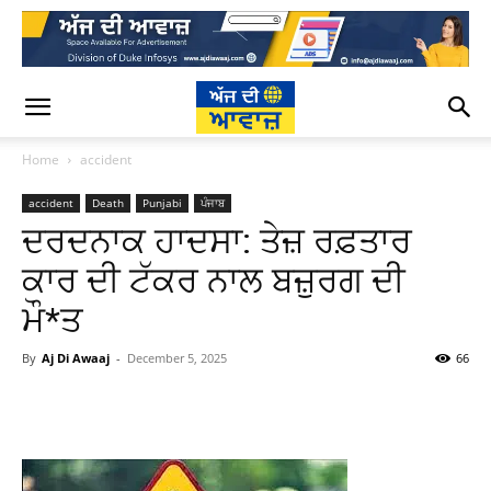
Home
accident
accident
Death
Punjabi
ਪੰਜਾਬ
ਦਰਦਨਾਕ ਹਾਦਸਾ: ਤੇਜ਼ ਰਫ਼ਤਾਰ
ਕਾਰ ਦੀ ਟੱਕਰ ਨਾਲ ਬਜ਼ੁਰਗ ਦੀ
ਮੌ*ਤ
By
Aj Di Awaaj
-
December 5, 2025
66
WhatsApp
Facebook
Twitter
T