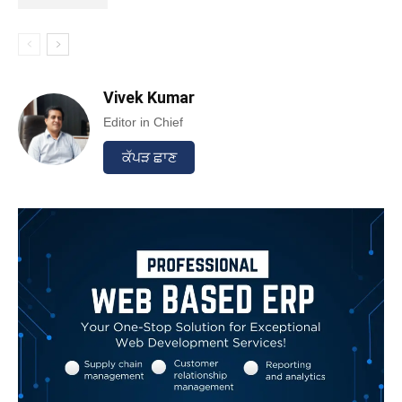
Vivek Kumar
Editor in Chief
ਕੱਪੜ ਛਾਣ