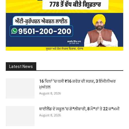
Latest News
16 ਦਿਨਾਂ ’ਚ ਧਸੀ ₹16 ਕਰੋੜ ਦੀ ਸੜਕ, 3 ਇੰਜੀਨੀਅਰ
ਮੁਅੱਤਲ
August 8, 2026
ਥਾਈਲੈਂਡ ਦੇ ਸਕੂਲ ’ਚ ਗੋ*ਲੀਬਾਰੀ, 8 ਮੌ*ਤਾਂ ਤੇ 22 ਜ਼*ਖ਼ਮੀ
August 8, 2026