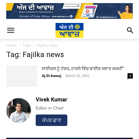
Home
Tags
Fajilka news
Tag: Fajilka news
ਸਾਈਕਲ ਨੂੰ ਟੱਕਰ, ਹਾਦਸੇ ਵਿੱਚ ਬਾਈਕ ਸਵਾਰ ਜ਼ਖਮੀ”
Aj Di Awaaj
-
March 22, 2025
0
Vivek Kumar
Editor in Chief
ਕੱਪੜ ਛਾਣ