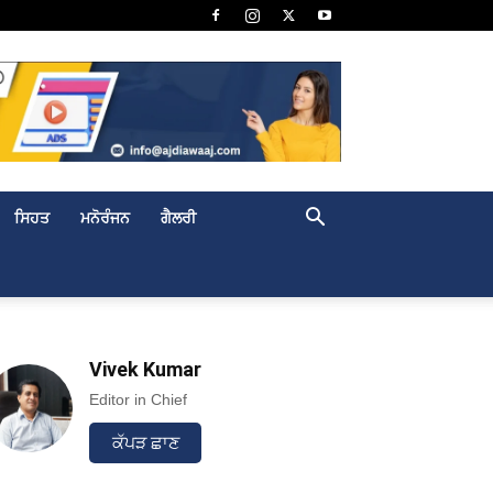
ਸਿਹਤ
ਮਨੋਰੰਜਨ
ਗੈਲਰੀ
Vivek Kumar
Editor in Chief
ਕੱਪੜ ਛਾਣ