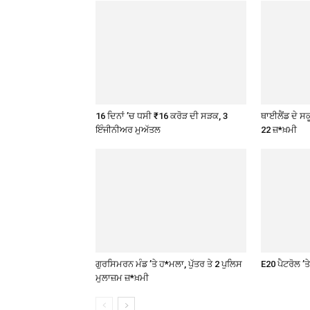
16 ਦਿਨਾਂ ’ਚ ਧਸੀ ₹16 ਕਰੋੜ ਦੀ ਸੜਕ, 3
ਥਾਈਲੈਂਡ ਦੇ ਸਕੂ
ਇੰਜੀਨੀਅਰ ਮੁਅੱਤਲ
22 ਜ਼*ਖ਼ਮੀ
ਗੁਰਸਿਮਰਨ ਮੰਡ ’ਤੇ ਹ*ਮਲਾ, ਪੁੱਤਰ ਤੇ 2 ਪੁਲਿਸ
E20 ਪੈਟਰੋਲ ’
ਮੁਲਾਜ਼ਮ ਜ਼*ਖ਼ਮੀ