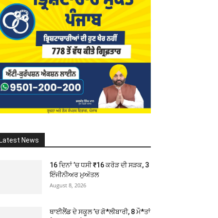
Latest News
16 ਦਿਨਾਂ ’ਚ ਧਸੀ ₹16 ਕਰੋੜ ਦੀ ਸੜਕ, 3
ਇੰਜੀਨੀਅਰ ਮੁਅੱਤਲ
August 8, 2026
ਥਾਈਲੈਂਡ ਦੇ ਸਕੂਲ ’ਚ ਗੋ*ਲੀਬਾਰੀ, 8 ਮੌ*ਤਾਂ