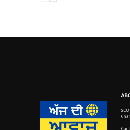
AB
SCO 
Chan
Cont