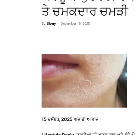
ਤੇ ਚਮਕਦਾਰ ਚਮੜੀ
By
Slony
-
December 15, 2025
WhatsApp
Facebook
15
ਦਸੰਬਰ, 2025 ਅਜ ਦੀ ਆਵਾਜ਼
Lifestyle Desk:
ਸਰਦੀਆਂ ਦੀ ਖੁਸ਼ਕ ਹਵਾ ਅਤੇ ਠੰਢੇ 