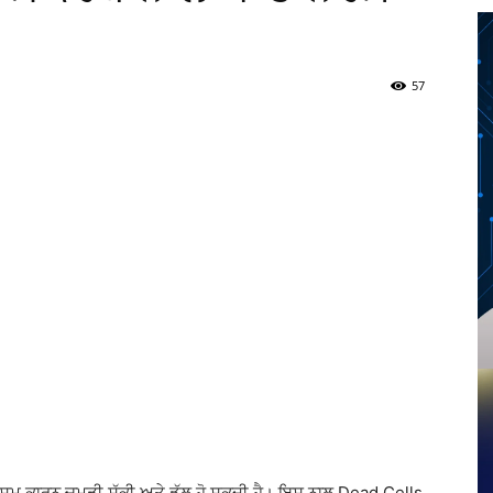
57
Twitter
Telegram
Pinterest
Copy URL
ਮੌਸਮ ਕਾਰਨ ਚਮੜੀ ਸੁੱਕੀ ਅਤੇ ਡੱਲ ਹੋ ਸਕਦੀ ਹੈ। ਇਸ ਨਾਲ Dead Cells