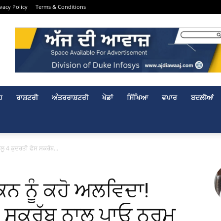
ivacy Policy
Terms & Conditions
ਹ
ਰਾਸ਼ਟਰੀ
ਅੰਤਰਰਾਸ਼ਟਰੀ
ਖੇਡਾਂ
ਸਿੱਖਿਆ
ਵਪਾਰ
ਬਦਲੀਆਂ
ਲੂ 4 ਕੁਦਰਤੀ ਫੇਸ ਸਕਰੱਬ...
ਨ ਨੂੰ ਕਹੋ ਅਲਵਿਦਾ!
ੇਸ ਸਕਰੱਬ ਨਾਲ ਪਾਓ ਨਰਮ