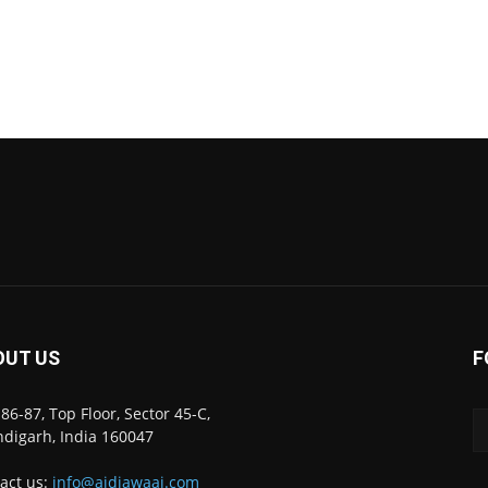
OUT US
F
86-87, Top Floor, Sector 45-C,
digarh, India 160047
act us:
info@ajdiawaaj.com