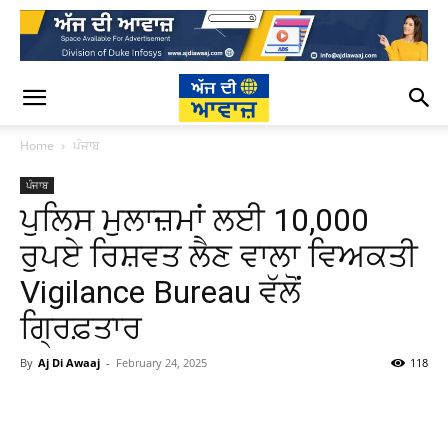
Home
ਪੰਜਾਬ
ਪੰਜਾਬ
ਪੁਲਿਸ ਮੁਲਾਜ਼ਮਾਂ ਲਈ 10,000
ਰੁਪਏ ਰਿਸ਼ਵਤ ਲੈਣ ਵਾਲਾ ਵਿਅਕਤੀ
Vigilance Bureau ਵੱਲੋਂ
ਗ੍ਰਿਫ਼ਤਾਰ
By
Aj Di Awaaj
-
February 24, 2025
118
WhatsApp
Facebook
Twitter
T