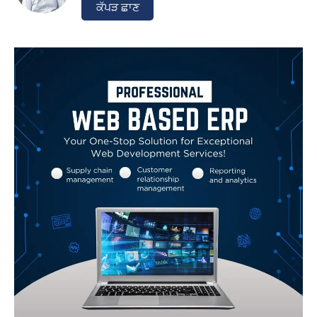
ਕੱਪੜ ਛਾਣ