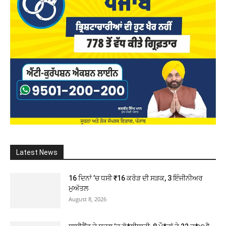
Latest News
16 ਦਿਨਾਂ ’ਚ ਧਸੀ ₹16 ਕਰੋੜ ਦੀ ਸੜਕ, 3 ਇੰਜੀਨੀਅਰ
ਮੁਅੱਤਲ
August 8, 2026