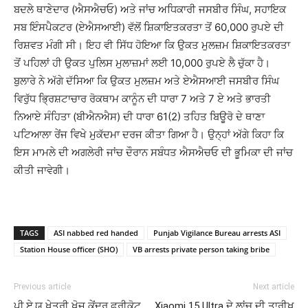
ਬਦਲੇ ਥਾਣੇਦਾਰ (ਐਸਐਚਓ) ਅਤੇ ਜਾਂਚ ਅਧਿਕਾਰੀ ਜਸਬੀਰ ਸਿੰਘ, ਸਹਾਇਕ
ਸਬ ਇੰਸਪੈਕਟਰ (ਏਐਸਆਈ) ਵੱਲੋਂ ਸ਼ਿਕਾਇਤਕਰਤਾ ਤੋਂ 60,000 ਰੁਪਏ ਦੀ
ਰਿਸ਼ਵਤ ਮੰਗੀ ਸੀ। ਇਹ ਵੀ ਸਿੱਧ ਹੋਇਆ ਕਿ ਉਕਤ ਮੁਲਜ਼ਮ ਸ਼ਿਕਾਇਤਕਰਤਾ
ਤੋਂ ਪਹਿਲਾਂ ਹੀ ਉਕਤ ਪੁਲਿਸ ਮੁਲਾਜ਼ਮਾਂ ਲਈ 10,000 ਰੁਪਏ ਲੈ ਚੁੱਕਾ ਹੈ।
ਬੁਲਾਰੇ ਨੇ ਅੱਗੇ ਦੱਸਿਆ ਕਿ ਉਕਤ ਮੁਲਜ਼ਮ ਅਤੇ ਏਐਸਆਈ ਜਸਬੀਰ ਸਿੰਘ
ਵਿਰੁੱਧ ਭ੍ਰਿਸ਼ਟਾਚਾਰ ਰੋਕਥਾਮ ਕਾਨੂੰਨ ਦੀ ਧਾਰਾ 7 ਅਤੇ 7 ਏ ਅਤੇ ਭਾਰਤੀ
ਨਿਆਏ ਸੰਹਿਤਾ (ਬੀਐਨਐਸ) ਦੀ ਧਾਰਾ 61(2) ਤਹਿਤ ਬਿਊਰੋ ਦੇ ਥਾਣਾ
ਪਟਿਆਲਾ ਰੇਂਜ ਵਿਖੇ ਮੁਕੱਦਮਾ ਦਰਜ ਕੀਤਾ ਗਿਆ ਹੈ। ਉਨ੍ਹਾਂ ਅੱਗੇ ਕਿਹਾ ਕਿ
ਇਸ ਮਾਮਲੇ ਦੀ ਅਗਲੇਰੀ ਜਾਂਚ ਦੌਰਾਨ ਸਬੰਧਤ ਐਸਐਚਓ ਦੀ ਭੂਮਿਕਾ ਦੀ ਜਾਂਚ
ਕੀਤੀ ਜਾਵੇਗੀ।
TAGS
ASI nabbed red handed
Punjab Vigilance Bureau arrests ASI
Station House officer (SHO)
VB arrests private person taking bribe
Previous article
Next article
ਪੀ.ਏ.ਯੂ ਖੇਤਰੀ ਖੋਜ ਕੇਂਦਰ ਫਰੀਕੋਟ
Xiaomi 15 Ultra ਦੇ ਲਾਂਚ ਦੀ ਤਾਰੀਖ