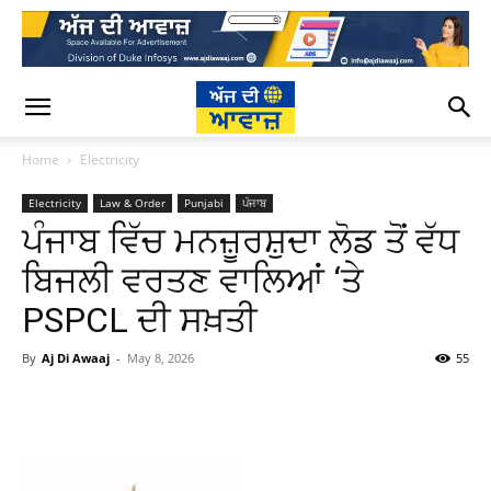
Home
Electricity
Electricity
Law & Order
Punjabi
ਪੰਜਾਬ
ਪੰਜਾਬ ਵਿੱਚ ਮਨਜ਼ੂਰਸ਼ੁਦਾ ਲੋਡ ਤੋਂ ਵੱਧ
ਬਿਜਲੀ ਵਰਤਣ ਵਾਲਿਆਂ ‘ਤੇ
PSPCL ਦੀ ਸਖ਼ਤੀ
By
Aj Di Awaaj
-
May 8, 2026
55
WhatsApp
Facebook
Twitter
T