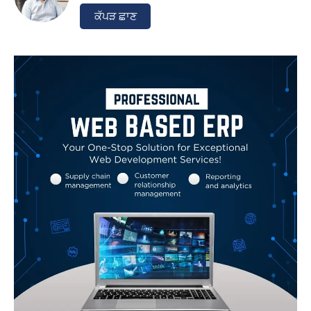
ਕੱਪੜ ਛਾਣ