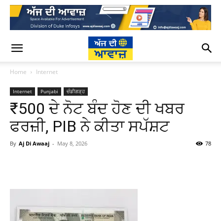
Home
Internet
Internet
Punjabi
ਚੰਡੀਗੜ੍ਹ
₹500 ਦੇ ਨੋਟ ਬੰਦ ਹੋਣ ਦੀ ਖਬਰ
ਫਰਜ਼ੀ, PIB ਨੇ ਕੀਤਾ ਸਪੱਸ਼ਟ
By
Aj Di Awaaj
-
May 8, 2026
78
WhatsApp
Facebook
Twitter
T