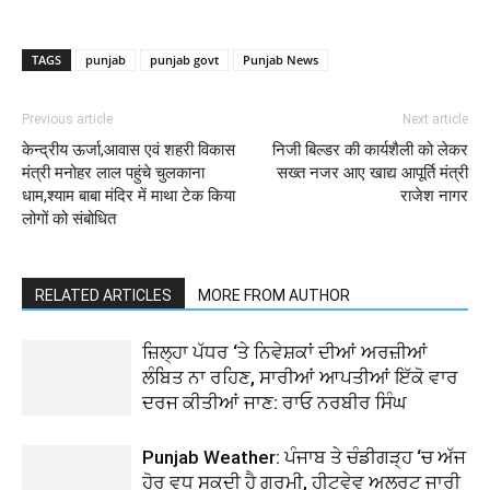
TAGS
punjab
punjab govt
Punjab News
Previous article
Next article
केन्द्रीय ऊर्जा,आवास एवं शहरी विकास
निजी बिल्डर की कार्यशैली को लेकर
मंत्री मनोहर लाल पहुंचे चुलकाना
सख्त नजर आए खाद्य आपूर्ति मंत्री
धाम,श्याम बाबा मंदिर में माथा टेक किया
राजेश नागर
लोगों को संबोधित
RELATED ARTICLES
MORE FROM AUTHOR
ਜ਼ਿਲ੍ਹਾ ਪੱਧਰ ‘ਤੇ ਨਿਵੇਸ਼ਕਾਂ ਦੀਆਂ ਅਰਜ਼ੀਆਂ
ਲੰਬਿਤ ਨਾ ਰਹਿਣ, ਸਾਰੀਆਂ ਆਪਤੀਆਂ ਇੱਕੋ ਵਾਰ
ਦਰਜ ਕੀਤੀਆਂ ਜਾਣ: ਰਾਓ ਨਰਬੀਰ ਸਿੰਘ
Punjab Weather: ਪੰਜਾਬ ਤੇ ਚੰਡੀਗੜ੍ਹ ‘ਚ ਅੱਜ
ਹੋਰ ਵਧ ਸਕਦੀ ਹੈ ਗਰਮੀ, ਹੀਟਵੇਵ ਅਲਰਟ ਜਾਰੀ