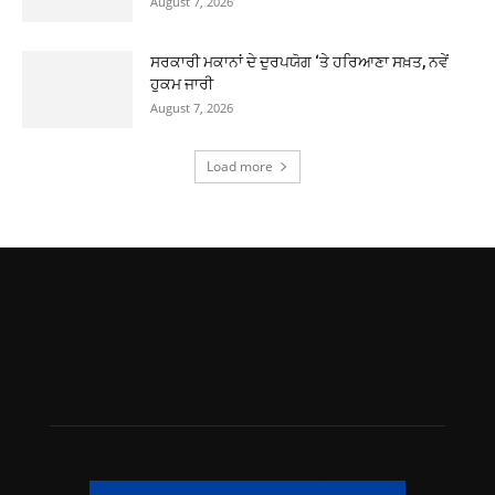
August 7, 2026
ਸਰਕਾਰੀ ਮਕਾਨਾਂ ਦੇ ਦੁਰਪਯੋਗ ‘ਤੇ ਹਰਿਆਣਾ ਸਖ਼ਤ, ਨਵੇਂ
ਹੁਕਮ ਜਾਰੀ
August 7, 2026
Load more