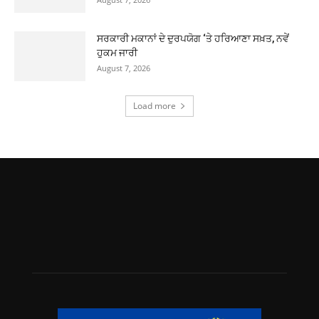
ਸਰਕਾਰੀ ਮਕਾਨਾਂ ਦੇ ਦੁਰਪਯੋਗ ‘ਤੇ ਹਰਿਆਣਾ ਸਖ਼ਤ, ਨਵੇਂ
ਹੁਕਮ ਜਾਰੀ
August 7, 2026
Load more