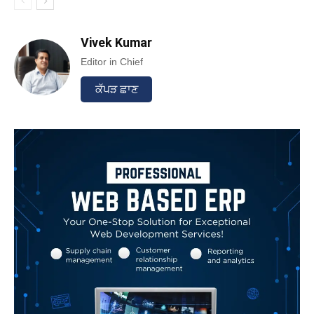
Vivek Kumar
Editor in Chief
ਕੱਪੜ ਛਾਣ