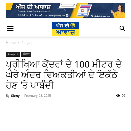
Home
Punjabi
Punjabi
ਪੰਜਾਬ
ਪ੍ਰੀਖਿਆ ਕੇਂਦਰਾਂ ਦੇ 100 ਮੀਟਰ ਦੇ
ਘੇਰੇ ਅੰਦਰ ਵਿਅਕਤੀਆਂ ਦੇ ਇਕੱਠੇ
ਹੋਣ ‘ਤੇ ਪਾਬੰਦੀ
By
Slony
-
February 28, 2025
99
WhatsApp
Facebook
Twitter
T