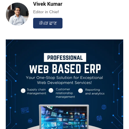
Vivek Kumar
Editor in Chief
ਕੱਪੜ ਛਾਣ