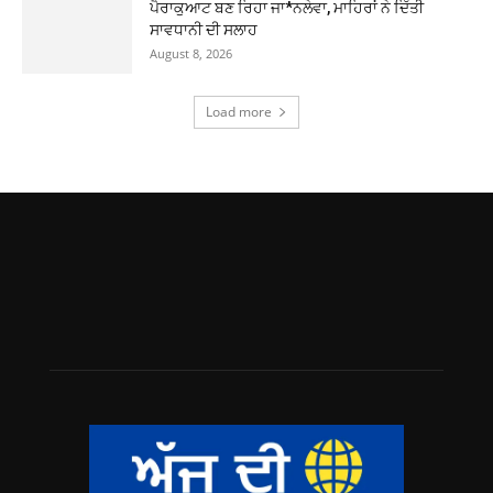
ਪੈਰਾਕੁਆਟ ਬਣ ਰਿਹਾ ਜਾ*ਨਲੇਵਾ, ਮਾਹਿਰਾਂ ਨੇ ਦਿੱਤੀ
ਸਾਵਧਾਨੀ ਦੀ ਸਲਾਹ
August 8, 2026
Load more