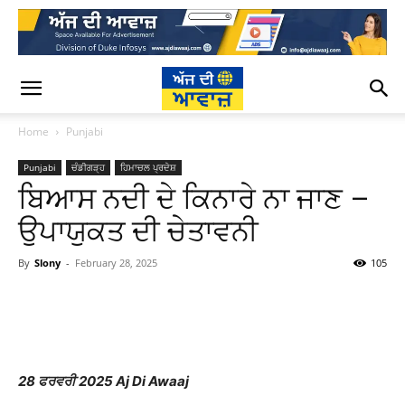
Home
Punjabi
Punjabi
ਚੰਡੀਗੜ੍ਹ
ਹਿਮਾਚਲ ਪ੍ਰਦੇਸ਼
ਬਿਆਸ ਨਦੀ ਦੇ ਕਿਨਾਰੇ ਨਾ ਜਾਣ –
ਉਪਾਯੁਕਤ ਦੀ ਚੇਤਾਵਨੀ
By
Slony
-
February 28, 2025
105
WhatsApp
Facebook
Twitter
T
28 ਫਰਵਰੀ 2025 Aj Di Awaaj