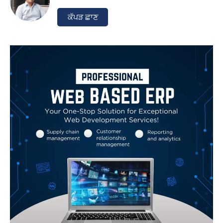
ਕੱਪੜ ਛਾਣ