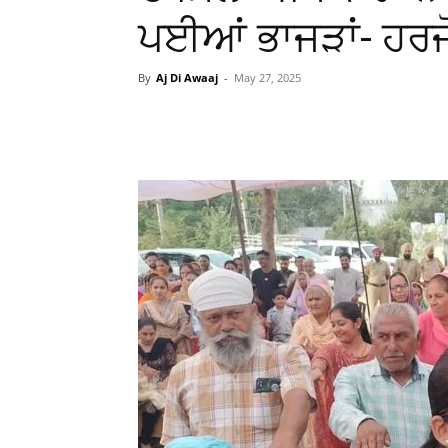
ਪਈਆਂ ਭਾਜੜਾਂ- ਹਰਜੋ
By
Aj Di Awaaj
-
May 27, 2025
WhatsApp
Facebook