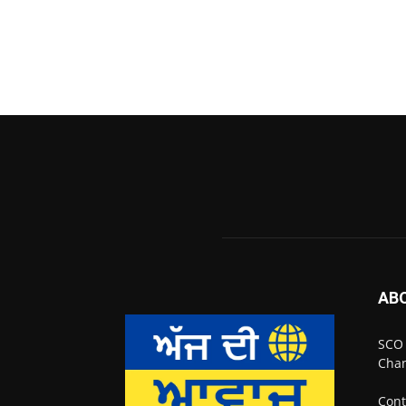
AB
SCO 
Chan
Cont