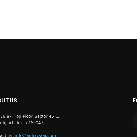
OUT US
F
86-87, Top Floor, Sector 45-C,
digarh, India 160047
act us:
info@ajdiawaaj.com