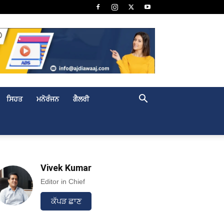
ਸਿਹਤ
ਮਨੋਰੰਜਨ
ਗੈਲਰੀ
Vivek Kumar
Editor in Chief
ਕੱਪੜ ਛਾਣ