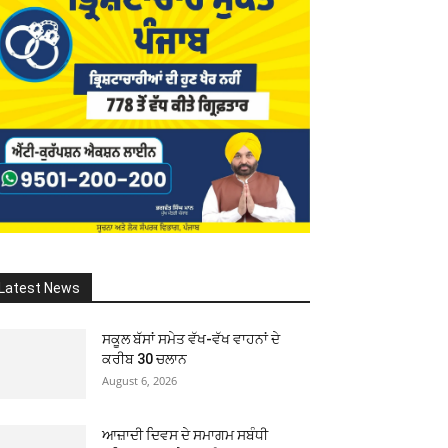
Latest News
ਸਕੂਲ ਬੱਸਾਂ ਸਮੇਤ ਵੱਖ-ਵੱਖ ਵਾਹਨਾਂ ਦੇ
ਕਰੀਬ 30 ਚਲਾਨ
August 6, 2026
ਆਜ਼ਾਦੀ ਦਿਵਸ ਦੇ ਸਮਾਗਮ ਸਬੰਧੀ