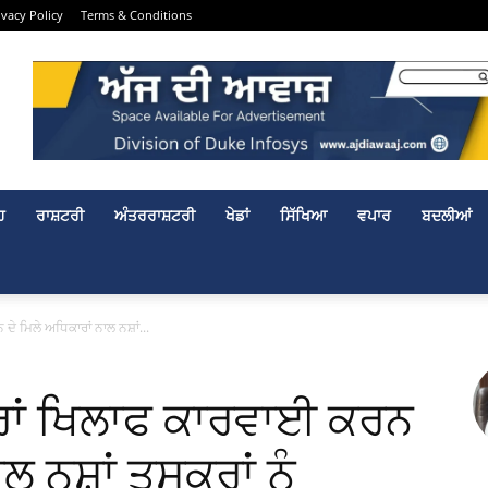
ivacy Policy
Terms & Conditions
ਹ
ਰਾਸ਼ਟਰੀ
ਅੰਤਰਰਾਸ਼ਟਰੀ
ਖੇਡਾਂ
ਸਿੱਖਿਆ
ਵਪਾਰ
ਬਦਲੀਆਂ
ਦੇ ਮਿਲੇ ਅਧਿਕਾਰਾਂ ਨਾਲ ਨਸ਼ਾਂ...
ਕਰਾਂ ਖਿਲਾਫ ਕਾਰਵਾਈ ਕਰਨ
ਲ ਨਸ਼ਾਂ ਤਸਕਰਾਂ ਨੂੰ