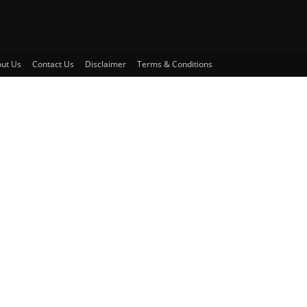
ut Us
Contact Us
Disclaimer
Terms & Conditions