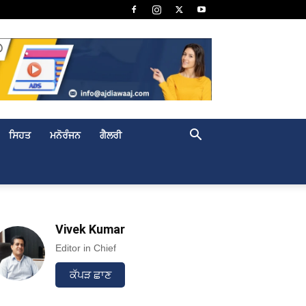
ਸਿਹਤ
ਮਨੋਰੰਜਨ
ਗੈਲਰੀ
Vivek Kumar
Editor in Chief
ਕੱਪੜ ਛਾਣ