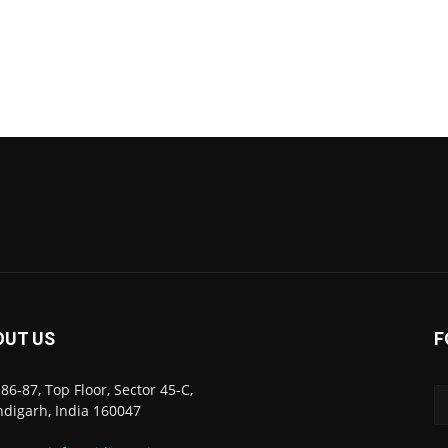
OUT US
F
86-87, Top Floor, Sector 45-C,
digarh, India 160047