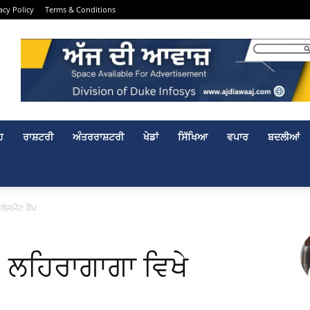
acy Policy
Terms & Conditions
ਹ
ਰਾਸ਼ਟਰੀ
ਅੰਤਰਰਾਸ਼ਟਰੀ
ਖੇਡਾਂ
ਸਿੱਖਿਆ
ਵਪਾਰ
ਬਦਲੀਆਂ
ੇਸਮੈਂਟ ਕੈਂਪ
 ਲਹਿਰਾਗਾਗਾ ਵਿਖੇ