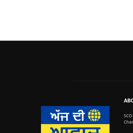
AB
SCO 
Chan