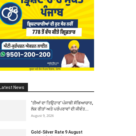
Latest News
‘ਤੀਆਂ ਦਾ ਤਿਉਹਾਰ’ ਪੰਜਾਬੀ ਸੱਭਿਆਚਾਰ,
ਲੋਕ ਰੀਤਾਂ ਅਤੇ ਪਰੰਪਰਾਵਾਂ ਦੀ ਜੀਵੰਤ...
August 9, 2026
Gold-Silver Rate 9 August