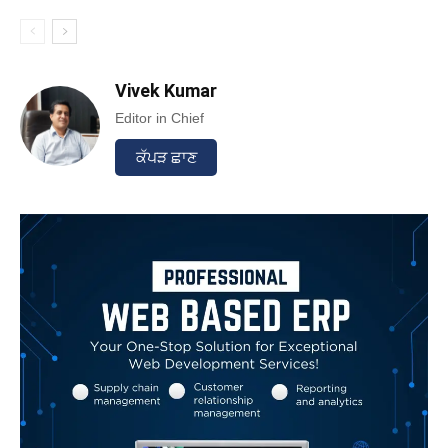
Vivek Kumar
Editor in Chief
ਕੱਪੜ ਛਾਣ