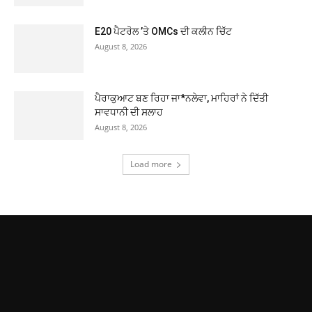
E20 ਪੈਟਰੋਲ ’ਤੇ OMCs ਦੀ ਕਲੀਨ ਚਿੱਟ
August 8, 2026
ਪੈਰਾਕੁਆਟ ਬਣ ਰਿਹਾ ਜਾ*ਨਲੇਵਾ, ਮਾਹਿਰਾਂ ਨੇ ਦਿੱਤੀ
ਸਾਵਧਾਨੀ ਦੀ ਸਲਾਹ
August 8, 2026
Load more