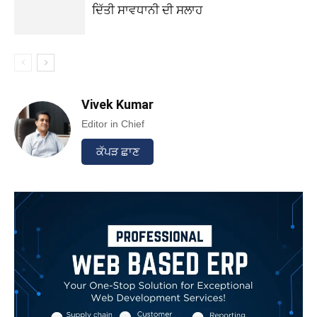
ਦਿੱਤੀ ਸਾਵਧਾਨੀ ਦੀ ਸਲਾਹ
Vivek Kumar
Editor in Chief
ਕੱਪੜ ਛਾਣ