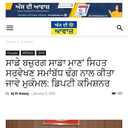
Home
Punjabi
Punjabi
ਚੰਡੀਗੜ੍ਹ
ਪੰਜਾਬ
ਸਾਡੇ ਬਜ਼ੁਰਗ ਸਾਡਾ ਮਾਣ’ ਸਿਹਤ
ਸਰਵੇਖਣ ਸਮਾਂਬੱਧ ਢੰਗ ਨਾਲ ਕੀਤਾ
ਜਾਵੇ ਮੁਕੰਮਲ: ਡਿਪਟੀ ਕਮਿਸ਼ਨਰ
By
Aj Di Awaaj
-
January 4, 2025
107
WhatsApp
Facebook
Twitter
T