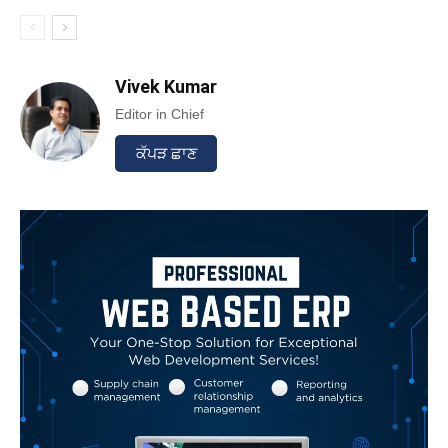
Vivek Kumar
Editor in Chief
ਕੱਪੜ ਛਾਣ