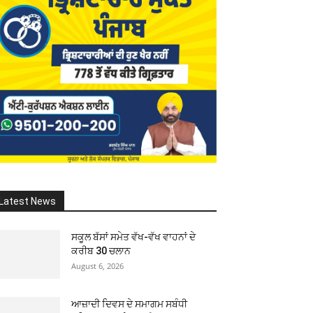
Latest News
ਸਕੂਲ ਬੱਸਾਂ ਸਮੇਤ ਵੱਖ-ਵੱਖ ਵਾਹਨਾਂ ਦੇ
ਕਰੀਬ 30 ਚਲਾਨ
August 6, 2026
ਆਜ਼ਾਦੀ ਦਿਵਸ ਦੇ ਸਮਾਗਮ ਸਬੰਧੀ