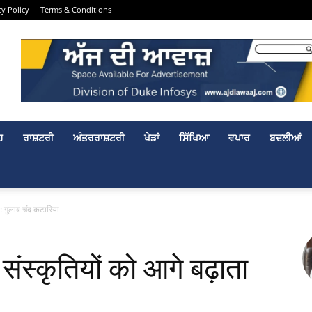
cy Policy
Terms & Conditions
ਹ
ਰਾਸ਼ਟਰੀ
ਅੰਤਰਰਾਸ਼ਟਰੀ
ਖੇਡਾਂ
ਸਿੱਖਿਆ
ਵਪਾਰ
ਬਦਲੀਆਂ
ै: गुलाब चंद कटारिया
संस्कृतियों को आगे बढ़ाता