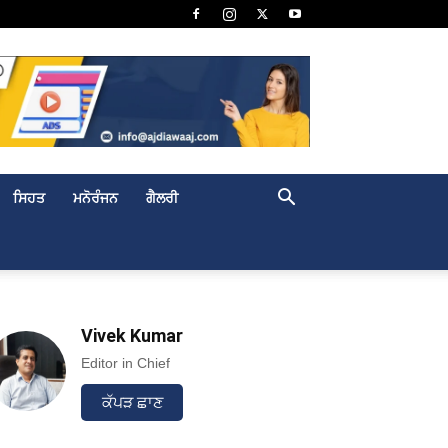
ਸਿਹਤ
ਮਨੋਰੰਜਨ
ਗੈਲਰੀ
Vivek Kumar
Editor in Chief
ਕੱਪੜ ਛਾਣ