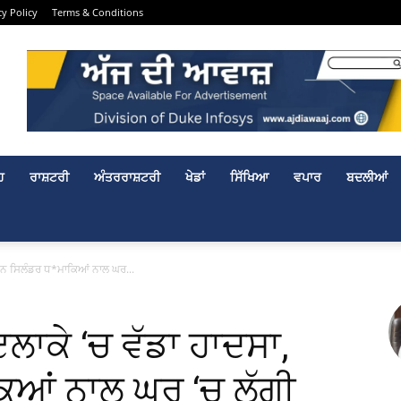
cy Policy
Terms & Conditions
ਹ
ਰਾਸ਼ਟਰੀ
ਅੰਤਰਰਾਸ਼ਟਰੀ
ਖੇਡਾਂ
ਸਿੱਖਿਆ
ਵਪਾਰ
ਬਦਲੀਆਂ
ਤਿੰਨ ਸਿਲੰਡਰ ਧ*ਮਾਕਿਆਂ ਨਾਲ ਘਰ...
ਇਲਾਕੇ ‘ਚ ਵੱਡਾ ਹਾਦਸਾ,
ਕਿਆਂ ਨਾਲ ਘਰ ‘ਚ ਲੱਗੀ