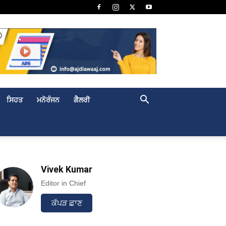
ਸਿਹਤ
ਮਨੋਰੰਜਨ
ਗੈਲਰੀ
Vivek Kumar
Editor in Chief
ਕੱਪੜ ਛਾਣ