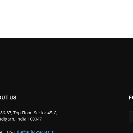
OUT US
F
86-87, Top Floor, Sector 45-C,
digarh, India 160047
act us:
info@ajdiawaaj.com