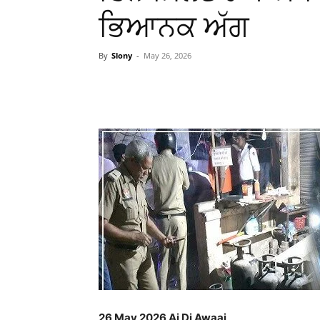
ਭਿਆਨਕ ਅੱਗ
By
Slony
-
May 26, 2026
WhatsApp
Facebook
26 May 2026 Aj Di Awaaj