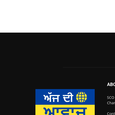
AB
SCO 
Chan
Cont