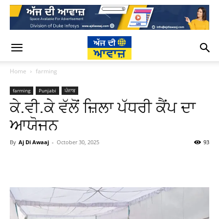
Home
farming
farming
Punjabi
ਪੰਜਾਬ
ਕੇ.ਵੀ.ਕੇ ਵੱਲੋਂ ਜ਼ਿਲਾ ਪੱਧਰੀ ਕੈਂਪ ਦਾ
ਆਯੋਜਨ
By
Aj Di Awaaj
-
October 30, 2025
93
WhatsApp
Facebook
Twitter
T