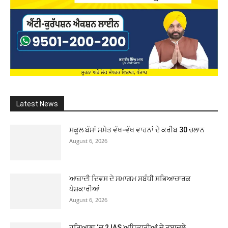
Latest News
ਸਕੂਲ ਬੱਸਾਂ ਸਮੇਤ ਵੱਖ-ਵੱਖ ਵਾਹਨਾਂ ਦੇ ਕਰੀਬ 30 ਚਲਾਨ
August 6, 2026
ਆਜ਼ਾਦੀ ਦਿਵਸ ਦੇ ਸਮਾਗਮ ਸਬੰਧੀ ਸਭਿਆਚਾਰਕ
ਪੇਸ਼ਕਾਰੀਆਂ
August 6, 2026
ਹਰਿਆਣਾ ‘ਚ 2 IAS ਅਧਿਕਾਰੀਆਂ ਦੇ ਤਬਾਦਲੇ