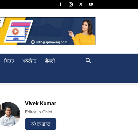
ਸਿਹਤ
ਮਨੋਰੰਜਨ
ਗੈਲਰੀ
Vivek Kumar
Editor in Chief
ਕੱਪੜ ਛਾਣ