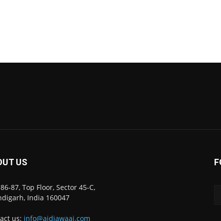
OUT US
F
86-87, Top Floor, Sector 45-C,
digarh, India 160047
act us:
info@ajdiawaaj.com