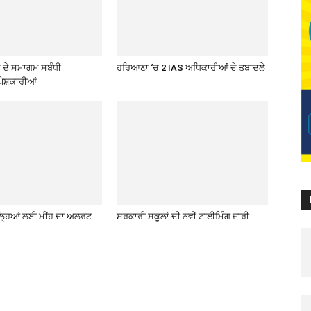
ਦੇ ਸਮਾਗਮ ਸਬੰਧੀ
ਹਰਿਆਣਾ ‘ਚ 2 IAS ਅਧਿਕਾਰੀਆਂ ਦੇ ਤਬਾਦਲੇ
ੇਸ਼ਕਾਰੀਆਂ
਼ਿਲ੍ਹਿਆਂ ਲਈ ਮੀਂਹ ਦਾ ਅਲਰਟ
ਸਰਕਾਰੀ ਸਕੂਲਾਂ ਦੀ ਨਵੀਂ ਟਾਈਮਿੰਗ ਜਾਰੀ