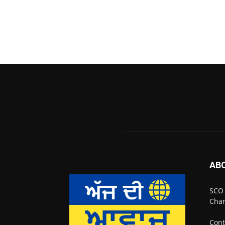
AB
SCO 
Chan
Cont