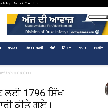
cy Policy
Terms & Conditions
ਹ
ਰਾਸ਼ਟਰੀ
ਅੰਤਰਰਾਸ਼ਟਰੀ
ਖੇਡਾਂ
ਸਿੱਖਿਆ
ਵਪਾਰ
ਬਦਲੀਆਂ
ਂ ਨੂੰ ਵੀਜ਼ੇ ਜਾਰੀ ਕੀਤੇ ਗਏ।
ਣ ਲਈ 1796 ਸਿੱਖ
 ਜਾਰੀ ਕੀਤੇ ਗਏ।