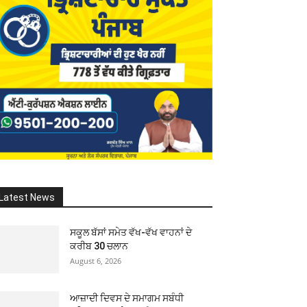
Latest News
ਸਕੂਲ ਬੱਸਾਂ ਸਮੇਤ ਵੱਖ-ਵੱਖ ਵਾਹਨਾਂ ਦੇ
ਕਰੀਬ 30 ਚਲਾਨ
August 6, 2026
ਆਜ਼ਾਦੀ ਦਿਵਸ ਦੇ ਸਮਾਗਮ ਸਬੰਧੀ