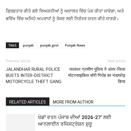
ਗ੍ਰਿਫ਼ਤਾਰ ਕੀਤੇ ਗਏ ਵਿਅਕਤੀਆਂ ਨੂੰ ਅਦਾਲਤ ਵਿੱਚ ਪੇਸ਼ ਕੀਤਾ ਜਾਵੇਗਾ, ਅਤੇ
ਭਵਿੱਖ ਵਿੱਚ ਅਜਿਹੇ ਅਪਰਾਧਾਂ ਨੂੰ ਰੋਕਣ ਲਈ ਨਿਰੰਤਰ ਯਤਨ ਕੀਤੇ ਜਾਣਗੇ।
TAGS
punjab
punjab govt
Punjab News
Previous article
Next article
JALANDHAR RURAL POLICE
जालंधर ग्रामीण पुलिस ने अंतर-जिला
BUSTS INTER-DISTRICT
मोटरसाइकिल चोरी गिरोह का भंडाफोड़
MOTORCYCLE THEFT GANG
किया
RELATED ARTICLES
MORE FROM AUTHOR
ਖੇਡਾਂ ਵਤਨ ਪੰਜਾਬ ਦੀਆਂ 2026-27’ ਲਈ
ਆਨਲਾਈਨ ਰਜਿਸਟ੍ਰੇਸ਼ਨ ਸ਼ੁਰੂ