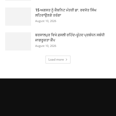
15 ਅਗਸਤ ਨੂੰ ਕੈਬਨਿਟ ਮੰਤਰੀ ਡਾ. ਰਵਜੋਤ ਸਿੰਘ
ਲਹਿਰਾਉਣਗੇ ਤਰੰਗਾ
August 10, 2026
ਬਰਸਾਲਪੁਰ ਵਿਖੇ ਫ਼ਸਲੀ ਰਹਿੰਦ-ਖੂੰਹਦ ਪ੍ਰਬੰਧਨ ਸਬੰਧੀ
ਜਾਗਰੂਕਤਾ ਕੈਂਪ
August 10, 2026
Load more