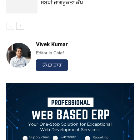
ਸਬੰਧੀ ਜਾਗਰੂਕਤਾ ਕੈਂਪ
Vivek Kumar
Editor in Chief
ਕੱਪੜ ਛਾਣ