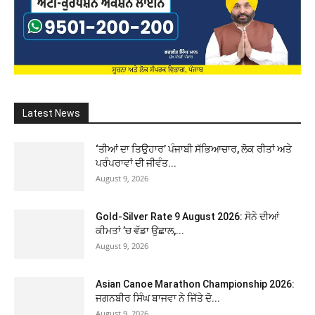
Latest News
‘ਤੀਆਂ ਦਾ ਤਿਉਹਾਰ’ ਪੰਜਾਬੀ ਸੱਭਿਆਚਾਰ, ਲੋਕ ਰੀਤਾਂ ਅਤੇ
ਪਰੰਪਰਾਵਾਂ ਦੀ ਜੀਵੰਤ...
August 9, 2026
Gold-Silver Rate 9 August 2026: ਸੋਨੇ ਦੀਆਂ
ਕੀਮਤਾਂ ’ਚ ਵੱਡਾ ਉਛਾਲ,...
August 9, 2026
Asian Canoe Marathon Championship 2026:
ਜਗਨਬੀਰ ਸਿੰਘ ਬਾਜਵਾ ਨੇ ਜਿੱਤੇ ਦੋ...
August 9, 2026