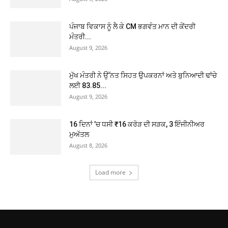
ਪੰਜਾਬ ਵਿਕਾਸ ਨੂੰ ਲੈ ਕੇ CM ਭਗਵੰਤ ਮਾਨ ਦੀ ਕੇਂਦਰੀ
ਮੰਤਰੀ...
August 9, 2026
ਮੁੱਖ ਮੰਤਰੀ ਨੇ ਉੱਨਤ ਸਿਹਤ ਉਪਕਰਨਾਂ ਅਤੇ ਬੁਨਿਆਦੀ ਢਾਂਚੇ
ਲਈ 83.85...
August 9, 2026
16 ਦਿਨਾਂ ’ਚ ਧਸੀ ₹16 ਕਰੋੜ ਦੀ ਸੜਕ, 3 ਇੰਜੀਨੀਅਰ
ਮੁਅੱਤਲ
August 8, 2026
Load more