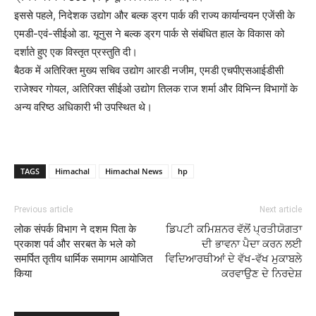
इससे पहले, निदेशक उद्योग और बल्क ड्रग पार्क की राज्य कार्यान्वयन एजेंसी के
एमडी-एवं-सीईओ डा. यूनुस ने बल्क ड्रग पार्क से संबंधित हाल के विकास को
दर्शाते हुए एक विस्तृत प्रस्तुति दी।
बैठक में अतिरिक्त मुख्य सचिव उद्योग आरडी नजीम, एमडी एचपीएसआईडीसी
राजेश्वर गोयल, अतिरिक्त सीईओ उद्योग तिलक राज शर्मा और विभिन्न विभागों के
अन्य वरिष्ठ अधिकारी भी उपस्थित थे।
TAGS
Himachal
Himachal News
hp
Previous article
Next article
लोक संपर्क विभाग ने दशम पिता के
ਡਿਪਟੀ ਕਮਿਸ਼ਨਰ ਵੱਲੋਂ ⁠ਪ੍ਰਤੀਯੋਗਤਾ
प्रकाश पर्व और सरबत के भले को
ਦੀ ਭਾਵਨਾ ਪੈਦਾ ਕਰਨ ਲਈ
समर्पित तृतीय धार्मिक समागम आयोजित
ਵਿਦਿਆਰਥੀਆਂ ਦੇ ਵੱਖ-ਵੱਖ ਮੁਕਾਬਲੇ
किया
ਕਰਵਾਉਣ ਦੇ ਨਿਰਦੇਸ਼