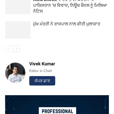
ਪਾਕਿਸਤਾਨ ‘ਚ ਵਿਵਾਦ, ਨਿਊਜ਼ ਚੈਨਲ ਨੂੰ ਮਿਲਿਆ
ਨੋਟਿਸ
ਮੁੱਖ ਮੰਤਰੀ ਨੇ ਰਾਜਪਾਲ ਨਾਲ ਕੀਤੀ ਮੁਲਾਕਾਤ
Vivek Kumar
Editor in Chief
ਕੱਪੜ ਛਾਣ